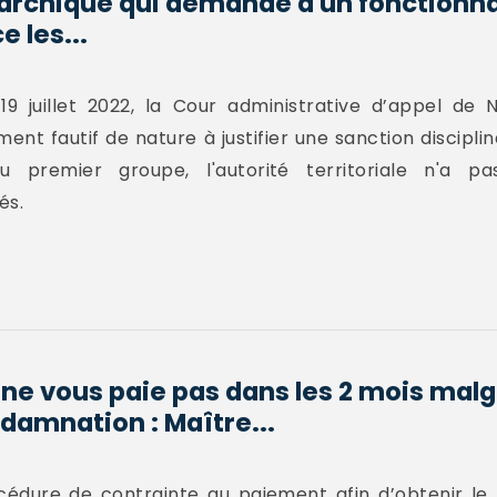
rarchique qui demande à un fonctionna
e les...
9 juillet 2022, la Cour administrative d’appel de
 fautif de nature à justifier une sanction disciplin
 premier groupe, l'autorité territoriale n'a p
és.
 ne vous paie pas dans les 2 mois malg
amnation : Maître...
océdure de contrainte au paiement afin d’obtenir le