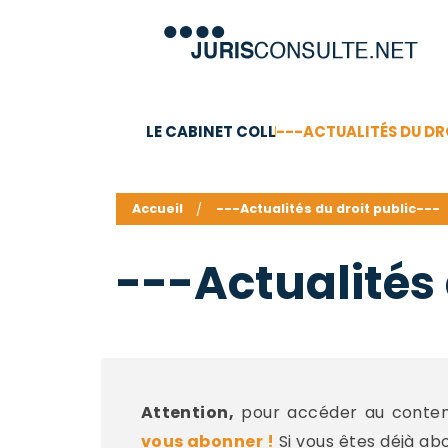
LE CABINET COLL
---ACTUALITÉS DU DR
C.V.
Compétences
Barême des honoraires - a
Accueil
---Actualités du droit public---
---Actualités 
Attention,
pour accéder au contenu
vous abonner !
Si vous êtes déjà ab