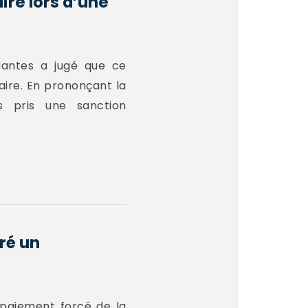
ire lors d’une
 Nantes a jugé que ce
aire. En prononçant la
as pris une sanction
ré un
 paiement forcé de la