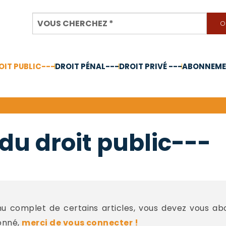
OIT PUBLIC---
DROIT PÉNAL---
DROIT PRIVÉ ---
ABONNEMEN
nnée 2024
du droit public---
 complet de certains articles, vous devez vous a
onné,
merci de vous connecter !