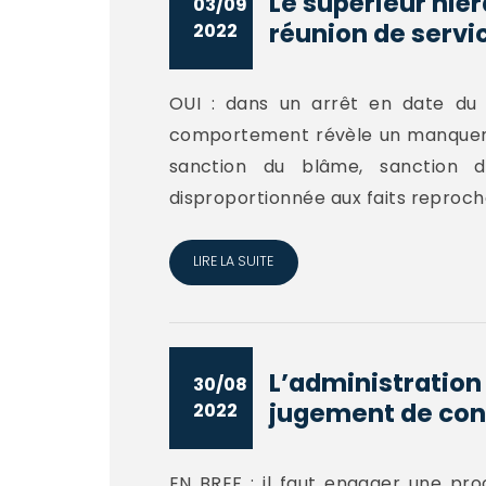
Le supérieur hié
03/09
réunion de servic
2022
OUI : dans un arrêt en date du 1
comportement révèle un manquement
sanction du blâme, sanction du
disproportionnée aux faits reproch
LIRE LA SUITE
L’administration
30/08
jugement de cond
2022
EN BREF : il faut engager une pr