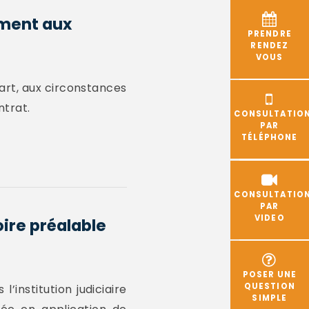
ement aux
PRENDRE
RENDEZ
VOUS
 part, aux circonstances
ntrat.
CONSULTATIO
PAR
TÉLÉPHONE
CONSULTATIO
PAR
VIDEO
oire préalable
POSER UNE
QUESTION
’institution judiciaire
SIMPLE