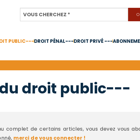
OIT PUBLIC---
DROIT PÉNAL---
DROIT PRIVÉ ---
ABONNEMEN
nnée 2024
du droit public---
 complet de certains articles, vous devez vous a
onné,
merci de vous connecter !