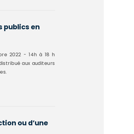
s publics en
bre 2022 - 14h à 18 h
istribué aux auditeurs
es.
action ou d’une