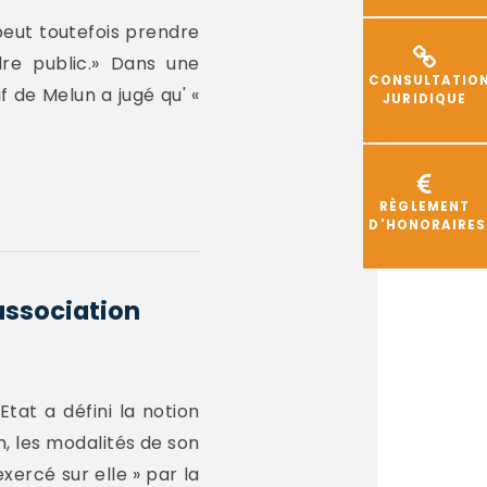
 peut toutefois prendre
re public.» Dans une
CONSULTATIO
f de Melun a jugé qu' «
JURIDIQUE
RÈGLEMENT
D'HONORAIRES
association
tat a défini la notion
n, les modalités de son
xercé sur elle » par la