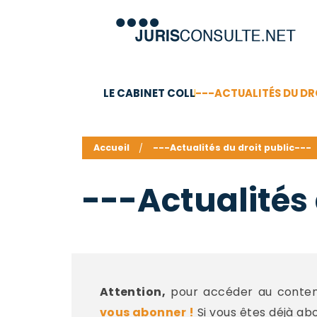
LE CABINET COLL
---ACTUALITÉS DU DR
C.V.
Compétences
Barême des honoraires - a
Accueil
---Actualités du droit public---
---Actualités 
Attention,
pour accéder au contenu
vous abonner !
Si vous êtes déjà ab