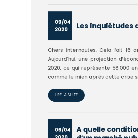
09/04
Les inquiétudes 
2020
Chers internautes, Cela fait 16 a
Aujourd'hui, une projection d’écon
2020, ce qui représente 58.000 ent
comme le mien après cette crise sani
LIRE LA SUITE
A quelle conditio
06/04
d’un marché publi
2020