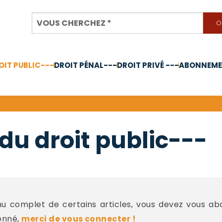
OIT PUBLIC---
DROIT PÉNAL---
DROIT PRIVÉ ---
ABONNEMEN
nnée 2024
du droit public---
 complet de certains articles, vous devez vous a
onné,
merci de vous connecter !