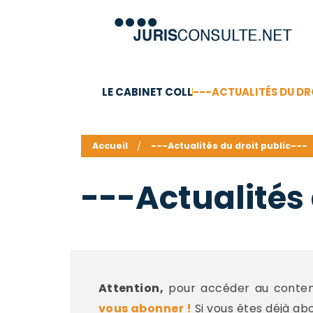
LE CABINET COLL
---ACTUALITÉS DU DR
C.V.
Compétences
Barême des honoraires - a
Accueil
---Actualités du droit public---
---Actualités 
Attention,
pour accéder au contenu
vous abonner !
Si vous êtes déjà ab