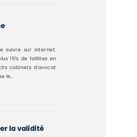
ne
 suivre sur internet.
us 15% de faillites en
tits cabinets d’avocat
 le...
r la validité