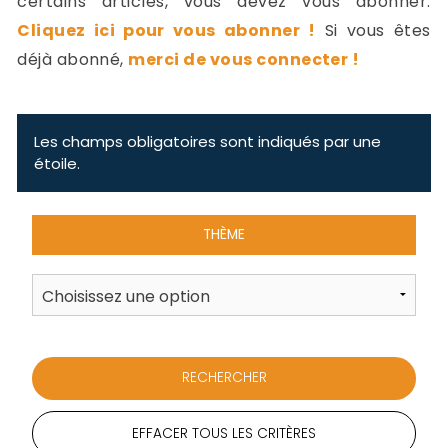
certains articles, vous devez vous abonner.
-
Cliquez ici pour vous abonner !
Si vous êtes
a
c
déjà abonné,
merci de vous connecter !
2
F
L
u
Les champs obligatoires sont indiqués par une
étoile.
THÈME
EFFACER TOUS LES CRITÈRES