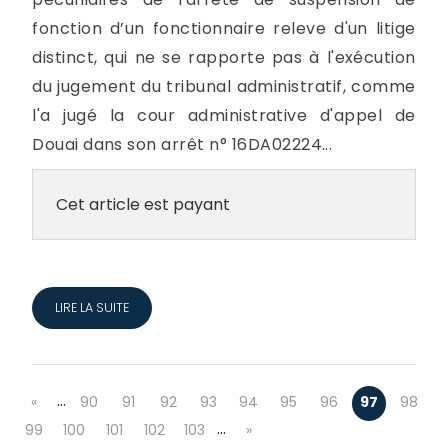
fonction d’un fonctionnaire releve d'un litige
distinct, qui ne se rapporte pas à l'exécution
du jugement du tribunal administratif, comme
l'a jugé la cour administrative d'appel de
Douai dans son arrêt n° 16DA02224...
Cet article est payant
LIRE LA SUITE
…
«
90
91
92
93
94
95
96
97
98
…
99
100
101
102
103
»