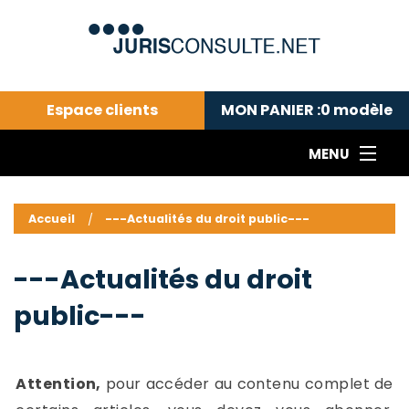
Espace clients
MON PANIER :
0
modèle
MENU
Le cabinet COLL
---Actualités du droit public---
L
Accueil
---Actualités du droit public---
Droit pénal---
c
Droit privé ---
C
---Actualités du droit
Abonnement aux actualités
C
public---
---Me contacter
C
B
-
d
-
Attention,
pour accéder au contenu complet de
h
-