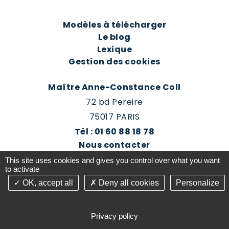
Modèles à télécharger
Le blog
Lexique
Gestion des cookies
Maître Anne-Constance Coll
72 bd Pereire
75017 PARIS
Tél : 01 60 88 18 78
Nous contacter
Prendre rendez-vous
This site uses cookies and gives you control over what you want
Espace client du cabinet
to activate
OK, accept all
Deny all cookies
Personalize
©2016-26 Jurisconsulte - Tous droits réservés -
Conception Absolute Communication & Création
Privacy policy
Answeb -
Gestion cookies