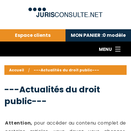
Espace clients
MON PANIER :
0
modèle
MENU
Le cabinet COLL
---Actualités du droit public---
L
Accueil
---Actualités du droit public---
Droit pénal---
c
Droit privé ---
C
---Actualités du droit
Abonnement aux actualités
C
public---
---Me contacter
C
B
-
d
-
Attention,
pour accéder au contenu complet de
h
-