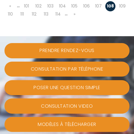
…
«
101
102
103
104
105
106
107
108
109
…
110
111
112
113
114
»
PRENDRE RENDEZ-VOUS
CONSULTATION PAR TÉLÉPHONE
POSER UNE QUESTION SIMPLE
CONSULTATION VIDEO
MODÈLES À TÉLÉCHARGER