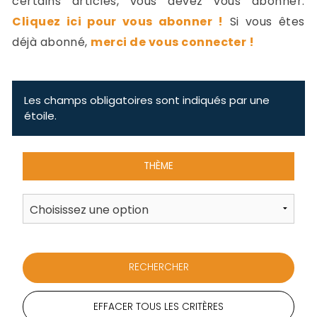
certains articles, vous devez vous abonner.
-
Cliquez ici pour vous abonner !
Si vous êtes
a
c
déjà abonné,
merci de vous connecter !
2
F
L
u
Les champs obligatoires sont indiqués par une
étoile.
THÈME
EFFACER TOUS LES CRITÈRES