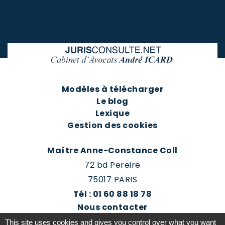
Modèles à télécharger
Le blog
Lexique
Gestion des cookies
Maître Anne-Constance Coll
72 bd Pereire
75017 PARIS
Tél : 01 60 88 18 78
Nous contacter
Prendre rendez-vous
This site uses cookies and gives you control over what you want