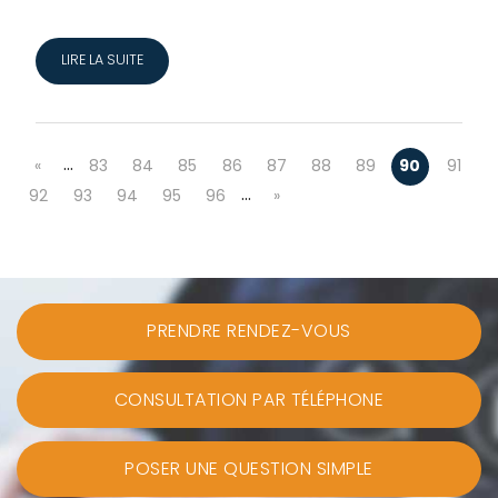
LIRE LA SUITE
…
«
83
84
85
86
87
88
89
90
91
…
92
93
94
95
96
»
PRENDRE RENDEZ-VOUS
CONSULTATION PAR TÉLÉPHONE
POSER UNE QUESTION SIMPLE