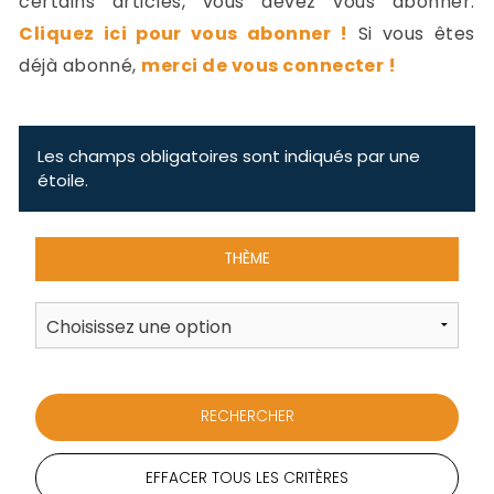
certains articles, vous devez vous abonner.
-
Cliquez ici pour vous abonner !
Si vous êtes
a
c
déjà abonné,
merci de vous connecter !
2
F
L
u
Les champs obligatoires sont indiqués par une
étoile.
THÈME
EFFACER TOUS LES CRITÈRES