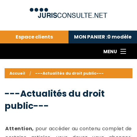
Espace clients
MON PANIER :
0
modèle
MENU
Le cabinet COLL
---Actualités du droit public---
L
Accueil
---Actualités du droit public---
Droit pénal---
c
Droit privé ---
C
---Actualités du droit
Abonnement aux actualités
C
public---
---Me contacter
C
B
-
d
-
Attention,
pour accéder au contenu complet de
h
-