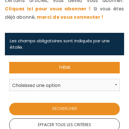
certains articles, vous devez vous abonner.
-
Cliquez ici pour vous abonner !
Si vous êtes
a
c
déjà abonné,
merci de vous connecter !
2
F
L
u
Les champs obligatoires sont indiqués par une
étoile.
THÈME
EFFACER TOUS LES CRITÈRES