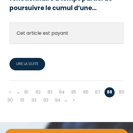
poursuivre le cumul d’une...
Cet article est payant
LIRE LA SUITE
…
«
81
82
83
84
85
86
87
88
89
…
90
91
92
93
94
»