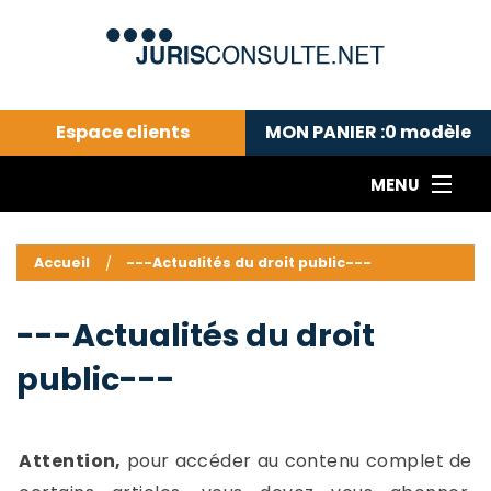
Espace clients
MON PANIER :
0
modèle
MENU
Le cabinet COLL
---Actualités du droit public---
L
Accueil
---Actualités du droit public---
Droit pénal---
c
Droit privé ---
C
---Actualités du droit
Abonnement aux actualités
C
public---
---Me contacter
C
B
-
d
-
Attention,
pour accéder au contenu complet de
h
-