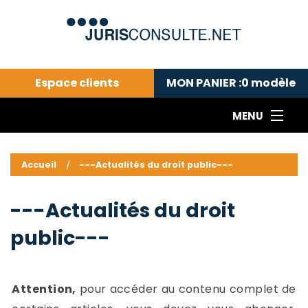
Espace clients
MON PANIER :
0
modèle
MENU
Le cabinet COLL
---Actualités du droit public---
L
Accueil
---Actualités du droit public---
Droit pénal---
c
Droit privé ---
C
---Actualités du droit
Abonnement aux actualités
C
public---
---Me contacter
C
B
-
d
-
Attention,
pour accéder au contenu complet de
h
-