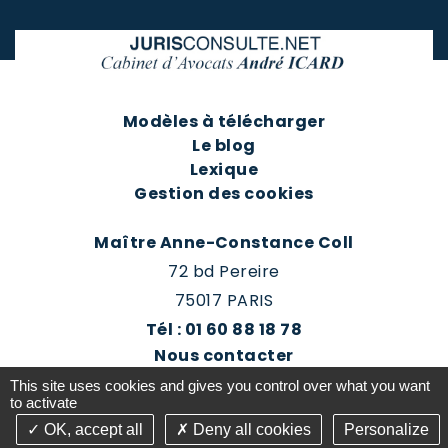
Modèles à télécharger
Le blog
Lexique
Gestion des cookies
Maître Anne-Constance Coll
72 bd Pereire
75017 PARIS
Tél : 01 60 88 18 78
Nous contacter
Prendre rendez-vous
This site uses cookies and gives you control over what you want
Espace client du cabinet
to activate
OK, accept all
Deny all cookies
Personalize