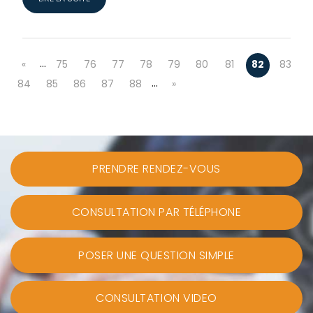
…
«
75
76
77
78
79
80
81
82
83
…
84
85
86
87
88
»
PRENDRE RENDEZ-VOUS
CONSULTATION PAR TÉLÉPHONE
POSER UNE QUESTION SIMPLE
CONSULTATION VIDEO