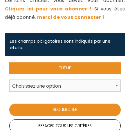
certains articles, vous devez vous abonner.
-
Cliquez ici pour vous abonner !
Si vous êtes
a
c
déjà abonné,
merci de vous connecter !
2
F
L
u
Les champs obligatoires sont indiqués par une
étoile.
THÈME
EFFACER TOUS LES CRITÈRES