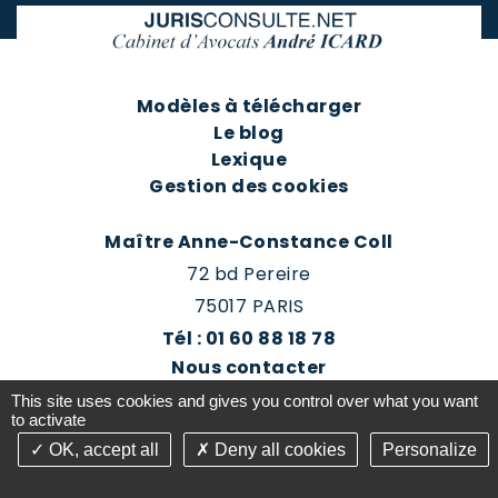
Modèles à télécharger
Le blog
Lexique
Gestion des cookies
Maître Anne-Constance Coll
72 bd Pereire
75017 PARIS
Tél : 01 60 88 18 78
Nous contacter
Prendre rendez-vous
This site uses cookies and gives you control over what you want
Espace client du cabinet
to activate
OK, accept all
Deny all cookies
Personalize
©2016-26 Jurisconsulte - Tous droits réservés -