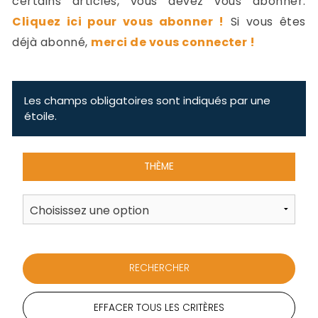
certains articles, vous devez vous abonner.
-
Cliquez ici pour vous abonner !
Si vous êtes
a
c
déjà abonné,
merci de vous connecter !
2
F
L
u
Les champs obligatoires sont indiqués par une
étoile.
THÈME
EFFACER TOUS LES CRITÈRES