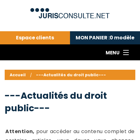
Espace clients
MON PANIER :
0
modèle
MENU
Le cabinet COLL
---Actualités du droit public---
L
Accueil
---Actualités du droit public---
Droit pénal---
c
Droit privé ---
C
---Actualités du droit
Abonnement aux actualités
C
public---
---Me contacter
C
B
-
d
-
Attention,
pour accéder au contenu complet de
h
-