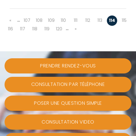
…
«
107
108
109
110
111
112
113
114
115
…
116
117
118
119
120
»
PRENDRE RENDEZ-VOUS
CONSULTATION PAR TÉLÉPHONE
POSER UNE QUESTION SIMPLE
CONSULTATION VIDEO