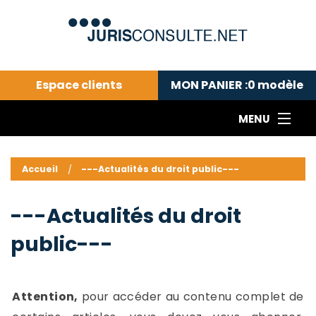
Espace clients
MON PANIER :
0
modèle
MENU
Le cabinet COLL
---Actualités du droit public---
L
Accueil
---Actualités du droit public---
Droit pénal---
c
Droit privé ---
C
---Actualités du droit
Abonnement aux actualités
C
public---
---Me contacter
C
B
-
d
-
Attention,
pour accéder au contenu complet de
h
-