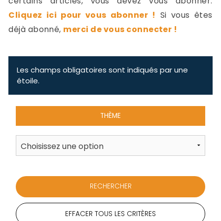
certains articles, vous devez vous abonner.
-
Cliquez ici pour vous abonner !
Si vous êtes
a
c
déjà abonné,
merci de vous connecter !
2
F
L
u
Les champs obligatoires sont indiqués par une
étoile.
THÈME
EFFACER TOUS LES CRITÈRES