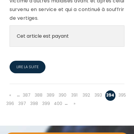
victime d'autres malaises avant et après celui
survenu en service et qui a continué à souffrir
de vertiges.
Cet article est payant
LIRE LA SUITE
…
«
387
388
389
390
391
392
393
394
395
…
396
397
398
399
400
»