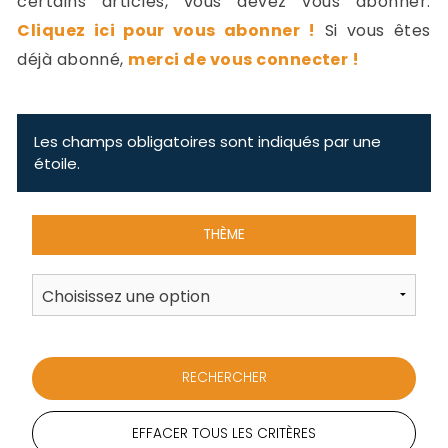
certains articles, vous devez vous abonner.
-
Cliquez ici pour vous abonner !
Si vous êtes
a
c
déjà abonné,
merci de vous connecter !
2
F
L
u
Les champs obligatoires sont indiqués par une
étoile.
THÈME
EFFACER TOUS LES CRITÈRES