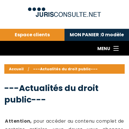
Espace clients
MON PANIER :
0
modèle
MENU
Le cabinet COLL
---Actualités du droit public---
L
Accueil
---Actualités du droit public---
Droit pénal---
c
Droit privé ---
C
---Actualités du droit
Abonnement aux actualités
C
public---
---Me contacter
C
B
-
d
-
Attention,
pour accéder au contenu complet de
h
-