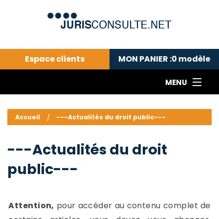
Espace clients
MON PANIER :
0
modèle
MENU
Le cabinet COLL
---Actualités du droit public---
L
Accueil
---Actualités du droit public---
Droit pénal---
c
Droit privé ---
C
---Actualités du droit
Abonnement aux actualités
C
public---
---Me contacter
C
B
-
d
-
Attention,
pour accéder au contenu complet de
h
-