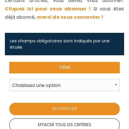
certains articles, vous devez vous abonner.
-
Cliquez ici pour vous abonner !
Si vous êtes
a
c
déjà abonné,
merci de vous connecter !
2
F
L
u
Les champs obligatoires sont indiqués par une
étoile.
THÈME
EFFACER TOUS LES CRITÈRES