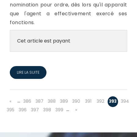
nomination pour ordre, dès lors qu'il apparaît
que l'agent a effectivement exercé ses
fonctions.
Cet article est payant
LIRE LA SUITE
…
«
386
387
388
389
390
391
392
393
394
…
395
396
397
398
399
»