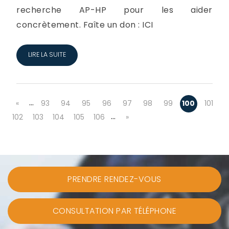
recherche AP-HP pour les aider
concrètement. Faîte un don : ICI
LIRE LA SUITE
…
«
93
94
95
96
97
98
99
100
101
…
102
103
104
105
106
»
PRENDRE RENDEZ-VOUS
CONSULTATION PAR TÉLÉPHONE