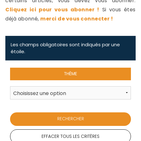
certains articles, vous devez vous abonner.
-
Cliquez ici pour vous abonner !
Si vous êtes
a
c
déjà abonné,
merci de vous connecter !
2
F
L
u
Les champs obligatoires sont indiqués par une
étoile.
THÈME
EFFACER TOUS LES CRITÈRES