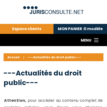
Espace clients
MON PANIER :
0
modèle
MENU
Le cabinet COLL
---Actualités du droit public---
L
Accueil
---Actualités du droit public---
Droit pénal---
c
Droit privé ---
C
---Actualités du droit
Abonnement aux actualités
C
public---
---Me contacter
C
B
-
d
-
Attention,
pour accéder au contenu complet de
h
-