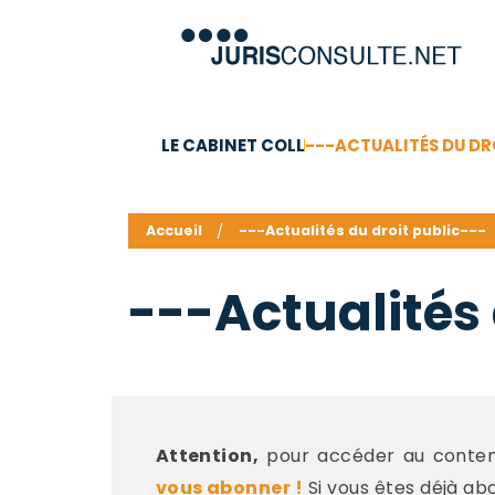
LE CABINET COLL
---ACTUALITÉS DU DR
C.V.
Compétences
Barême des honoraires - a
Accueil
---Actualités du droit public---
---Actualités 
Attention,
pour accéder au contenu
vous abonner !
Si vous êtes déjà ab