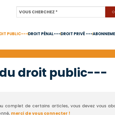
OIT PUBLIC---
DROIT PÉNAL---
DROIT PRIVÉ ---
ABONNEMEN
nnée 2024
du droit public---
 complet de certains articles, vous devez vous a
onné,
merci de vous connecter !