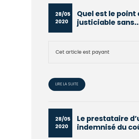
Quel est le point 
28/05
justiciable sans..
2020
Cet article est payant
LIRE LA SUITE
Le prestataire d’
28/05
indemnisé du coû
2020