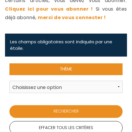
certains articles, vous devez vous abonner.
-
Cliquez ici pour vous abonner !
Si vous êtes
a
c
déjà abonné,
merci de vous connecter !
2
F
L
u
Les champs obligatoires sont indiqués par une
étoile.
THÈME
EFFACER TOUS LES CRITÈRES