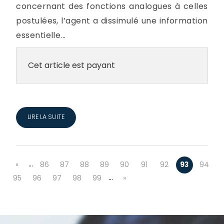
concernant des fonctions analogues à celles
postulées, l’agent a dissimulé une information
essentielle...
Cet article est payant
LIRE LA SUITE
…
«
86
87
88
89
90
91
92
93
94
…
95
96
97
98
99
»