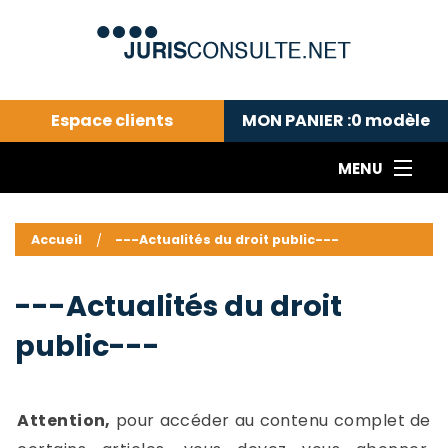
Espace clients
MON PANIER :
0
modèle
MENU
Le cabinet COLL
---Actualités du droit public---
L
Accueil
---Actualités du droit public---
Droit pénal---
c
Droit privé ---
C
---Actualités du droit
Abonnement aux actualités
C
public---
---Me contacter
C
B
-
d
-
Attention,
pour accéder au contenu complet de
h
-