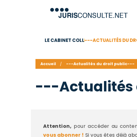
LE CABINET COLL
---ACTUALITÉS DU DR
C.V.
Compétences
Barême des honoraires - a
Accueil
---Actualités du droit public---
---Actualités 
Attention,
pour accéder au contenu
vous abonner !
Si vous êtes déjà ab