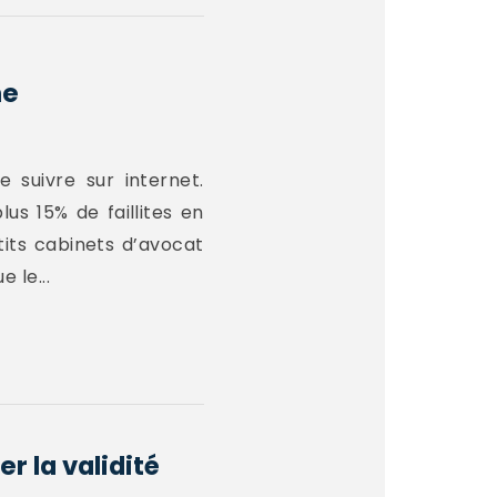
ne
 suivre sur internet.
us 15% de faillites en
tits cabinets d’avocat
 le...
r la validité