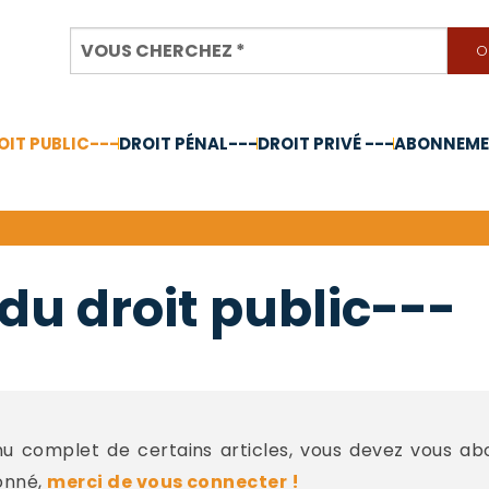
OIT PUBLIC---
DROIT PÉNAL---
DROIT PRIVÉ ---
ABONNEMEN
nnée 2024
du droit public---
 complet de certains articles, vous devez vous a
onné,
merci de vous connecter !