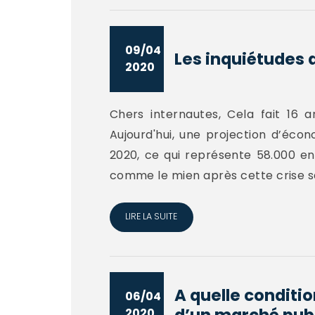
09/04
Les inquiétudes 
2020
Chers internautes, Cela fait 16 a
Aujourd'hui, une projection d’écon
2020, ce qui représente 58.000 ent
comme le mien après cette crise sani
LIRE LA SUITE
A quelle conditio
06/04
d’un marché publi
2020