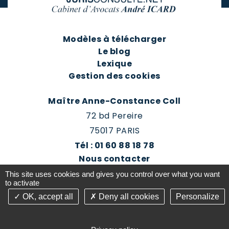
Modèles à télécharger
Le blog
Lexique
Gestion des cookies
Maître Anne-Constance Coll
72 bd Pereire
75017 PARIS
Tél : 01 60 88 18 78
Nous contacter
Prendre rendez-vous
This site uses cookies and gives you control over what you want
Espace client du cabinet
to activate
OK, accept all
Deny all cookies
Personalize
©2016-26 Jurisconsulte - Tous droits réservés -
Conception Absolute Communication & Création