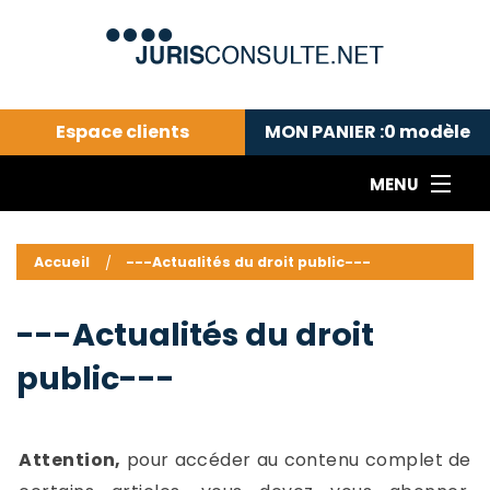
Espace clients
MON PANIER :
0
modèle
MENU
Le cabinet COLL
---Actualités du droit public---
L
Accueil
---Actualités du droit public---
Droit pénal---
c
Droit privé ---
C
---Actualités du droit
Abonnement aux actualités
C
public---
---Me contacter
C
B
-
d
-
Attention,
pour accéder au contenu complet de
h
-