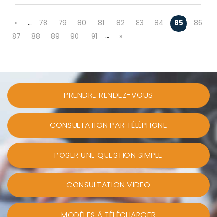
…
«
78
79
80
81
82
83
84
85
86
…
87
88
89
90
91
»
PRENDRE RENDEZ-VOUS
CONSULTATION PAR TÉLÉPHONE
POSER UNE QUESTION SIMPLE
CONSULTATION VIDEO
MODÈLES À TÉLÉCHARGER