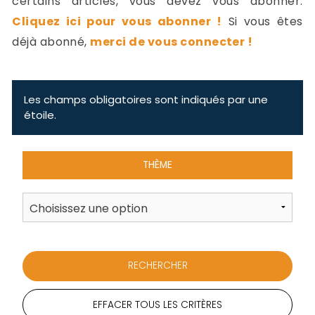
certains articles, vous devez vous abonner.
-
Cliquez ici pour vous abonner !
Si vous êtes
a
c
déjà abonné,
merci de vous connecter !
2
F
L
u
Les champs obligatoires sont indiqués par une
étoile.
THÈME
EFFACER TOUS LES CRITÈRES