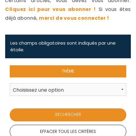
certains articles, vous devez vous abonner.
-
Cliquez ici pour vous abonner !
Si vous êtes
a
c
déjà abonné,
merci de vous connecter !
2
F
L
u
Les champs obligatoires sont indiqués par une
étoile.
THÈME
EFFACER TOUS LES CRITÈRES