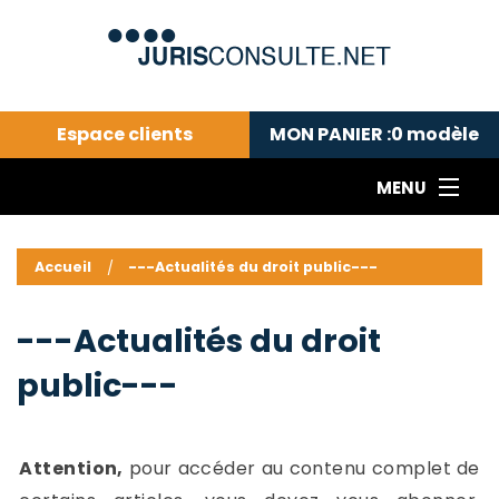
Espace clients
MON PANIER :
0
modèle
MENU
Le cabinet COLL
---Actualités du droit public---
L
Accueil
---Actualités du droit public---
Droit pénal---
c
Droit privé ---
C
---Actualités du droit
Abonnement aux actualités
C
public---
---Me contacter
C
B
-
d
-
Attention,
pour accéder au contenu complet de
h
-