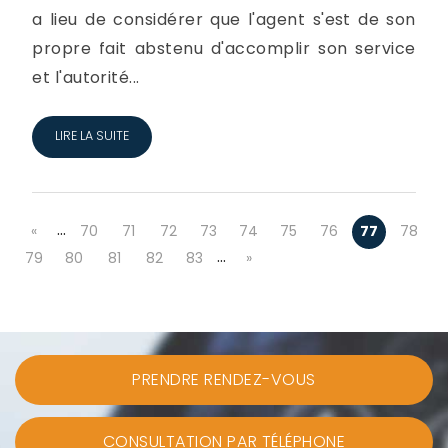
a lieu de considérer que l'agent s'est de son
propre fait abstenu d'accomplir son service
et l'autorité...
LIRE LA SUITE
…
«
70
71
72
73
74
75
76
77
78
…
79
80
81
82
83
»
PRENDRE RENDEZ-VOUS
CONSULTATION PAR TÉLÉPHONE