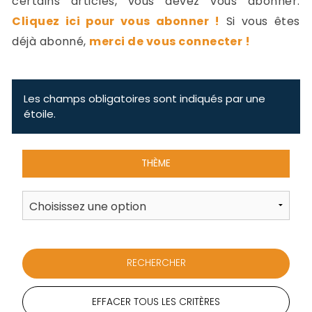
certains articles, vous devez vous abonner.
-
Cliquez ici pour vous abonner !
Si vous êtes
a
c
déjà abonné,
merci de vous connecter !
2
F
L
u
Les champs obligatoires sont indiqués par une
étoile.
THÈME
EFFACER TOUS LES CRITÈRES