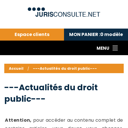
Espace clients
MON PANIER :
0
modèle
MENU
Le cabinet COLL
---Actualités du droit public---
L
Accueil
---Actualités du droit public---
Droit pénal---
c
Droit privé ---
C
---Actualités du droit
Abonnement aux actualités
C
public---
---Me contacter
C
B
-
d
-
Attention,
pour accéder au contenu complet de
h
-