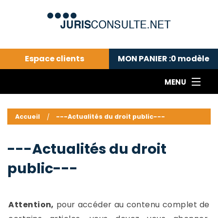
Espace clients
MON PANIER :
0
modèle
MENU
Le cabinet COLL
---Actualités du droit public---
L
Accueil
---Actualités du droit public---
Droit pénal---
c
Droit privé ---
C
---Actualités du droit
Abonnement aux actualités
C
public---
---Me contacter
C
B
-
d
-
Attention,
pour accéder au contenu complet de
h
-