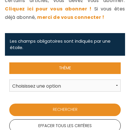
certains articles, vous devez vous abonner.
-
Cliquez ici pour vous abonner !
Si vous êtes
a
c
déjà abonné,
merci de vous connecter !
2
F
L
u
Les champs obligatoires sont indiqués par une
étoile.
THÈME
EFFACER TOUS LES CRITÈRES