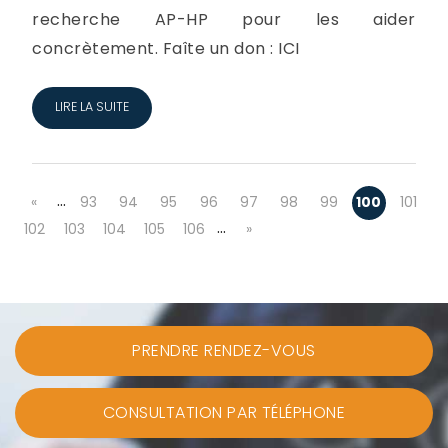
recherche AP-HP pour les aider
concrètement. Faîte un don : ICI
LIRE LA SUITE
…
«
93
94
95
96
97
98
99
100
101
…
102
103
104
105
106
»
PRENDRE RENDEZ-VOUS
CONSULTATION PAR TÉLÉPHONE