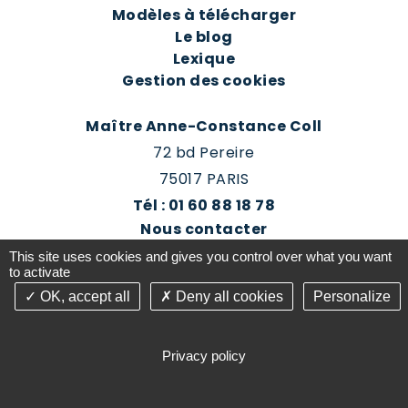
Modèles à télécharger
Le blog
Lexique
Gestion des cookies
Maître Anne-Constance Coll
72 bd Pereire
75017 PARIS
Tél : 01 60 88 18 78
Nous contacter
Prendre rendez-vous
This site uses cookies and gives you control over what you want
Espace client du cabinet
to activate
OK, accept all
Deny all cookies
Personalize
©2016-26 Jurisconsulte - Tous droits réservés -
Conception Absolute Communication & Création
Privacy policy
Answeb -
Gestion cookies
Plan du site
Mentions légales