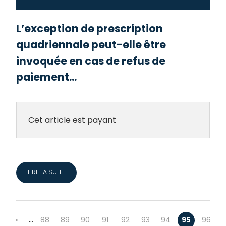
L’exception de prescription
quadriennale peut-elle être
invoquée en cas de refus de
paiement...
Cet article est payant
LIRE LA SUITE
…
«
88
89
90
91
92
93
94
95
96