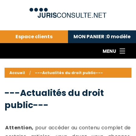
Espace clients
MON PANIER :
0
modèle
MENU
Le cabinet COLL
---Actualités du droit public---
L
Accueil
---Actualités du droit public---
Droit pénal---
c
Droit privé ---
C
---Actualités du droit
Abonnement aux actualités
C
public---
---Me contacter
C
B
-
d
-
Attention,
pour accéder au contenu complet de
h
-