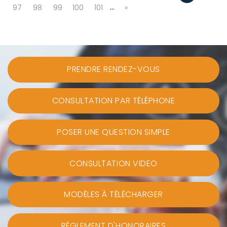
…
97
98
99
100
101
»
PRENDRE RENDEZ-VOUS
CONSULTATION PAR TÉLÉPHONE
POSER UNE QUESTION SIMPLE
CONSULTATION VIDEO
MODÈLES À TÉLÉCHARGER
RÈGLEMENT D'HONORAIRES