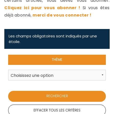
certains articles, vous devez vous abonner.
-
Cliquez ici pour vous abonner !
Si vous êtes
a
c
déjà abonné,
merci de vous connecter !
2
F
L
u
Les champs obligatoires sont indiqués par une
étoile.
THÈME
EFFACER TOUS LES CRITÈRES