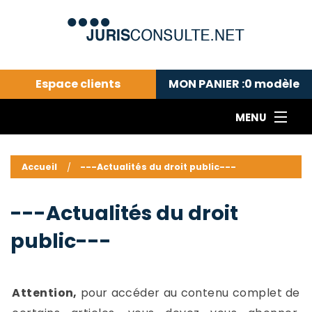
Espace clients
MON PANIER :
0
modèle
MENU
Le cabinet COLL
---Actualités du droit public---
L
Accueil
---Actualités du droit public---
Droit pénal---
c
Droit privé ---
C
---Actualités du droit
Abonnement aux actualités
C
public---
---Me contacter
C
B
-
d
-
Attention,
pour accéder au contenu complet de
h
-