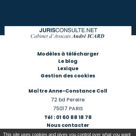
Modèles à télécharger
Le blog
Lexique
Gestion des cookies
Maître Anne-Constance Coll
72 bd Pereire
75017 PARIS
Tél : 01 60 88 18 78
Nous contacter
Prendre rendez-vous
This site uses cookies and gives you control over what you want