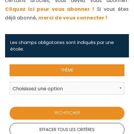
certains articles, vous devez vous abonner.
-
Cliquez ici pour vous abonner !
Si vous êtes
a
c
déjà abonné,
merci de vous connecter !
2
F
L
u
Les champs obligatoires sont indiqués par une
étoile.
THÈME
EFFACER TOUS LES CRITÈRES