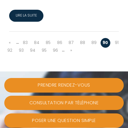
LIRE LA SUITE
…
«
83
84
85
86
87
88
89
90
91
…
92
93
94
95
96
»
PRENDRE RENDEZ-VOUS
CONSULTATION PAR TÉLÉPHONE
POSER UNE QUESTION SIMPLE