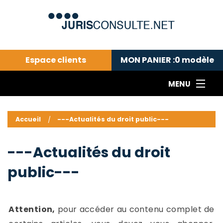
Espace clients
MON PANIER :
0
modèle
MENU
Le cabinet COLL
---Actualités du droit public---
L
Accueil
---Actualités du droit public---
Droit pénal---
c
Droit privé ---
C
---Actualités du droit
Abonnement aux actualités
C
public---
---Me contacter
C
B
-
d
-
Attention,
pour accéder au contenu complet de
h
-