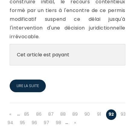
construire initial, le recours contentieux
formé par un tiers à l'encontre de ce permis
modificatif suspend ce délai jusqu'à
l'intervention d'une décision juridictionnelle
irrévocable.
Cet article est payant
LIRE LA SUITE
…
«
85
86
87
88
89
90
91
92
93
…
94
95
96
97
98
»