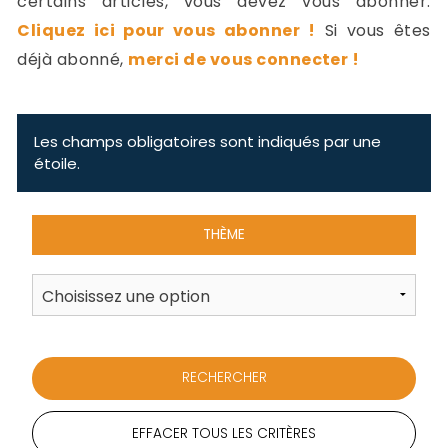
certains articles, vous devez vous abonner.
-
Cliquez ici pour vous abonner !
Si vous êtes
a
c
déjà abonné,
merci de vous connecter !
2
F
L
u
Les champs obligatoires sont indiqués par une
étoile.
THÈME
EFFACER TOUS LES CRITÈRES