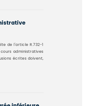
nistrative
lte de l'article R.732-1
 cours administratives
sions écrites doivent,
urée inférieure