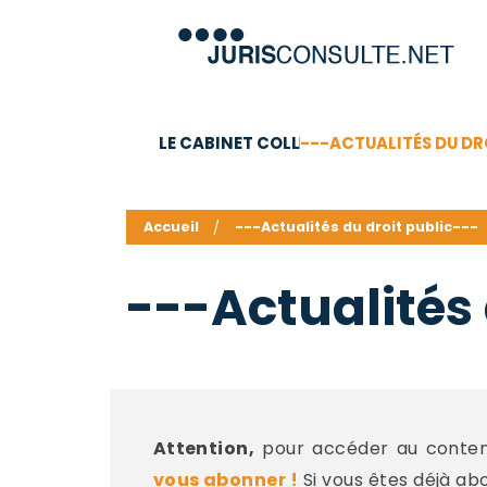
LE CABINET COLL
---ACTUALITÉS DU DR
C.V.
Compétences
Barême des honoraires - a
Accueil
---Actualités du droit public---
---Actualités 
Attention,
pour accéder au contenu
vous abonner !
Si vous êtes déjà ab