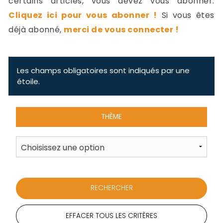
certains articles, vous devez vous abonner.
-
Cliquez ici pour vous abonner !
Si vous êtes
a
c
déjà abonné,
merci de vous connecter !
2
F
L
u
Les champs obligatoires sont indiqués par une
étoile.
THÈME
EFFACER TOUS LES CRITÈRES