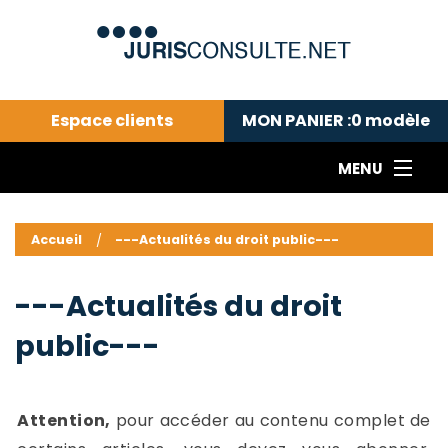
Espace clients
MON PANIER :
0
modèle
MENU
Le cabinet COLL
---Actualités du droit public---
L
Accueil
---Actualités du droit public---
Droit pénal---
c
Droit privé ---
C
---Actualités du droit
Abonnement aux actualités
C
public---
---Me contacter
C
B
-
d
-
Attention,
pour accéder au contenu complet de
h
-