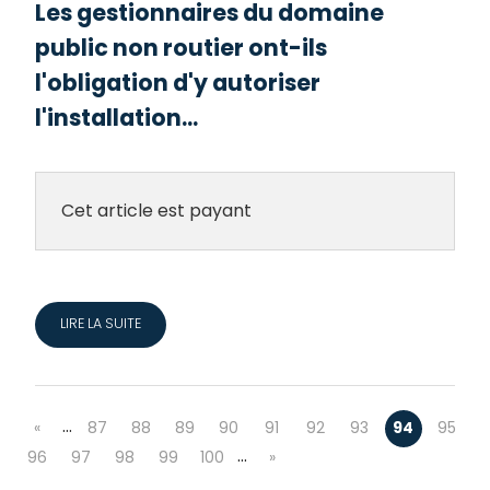
Les gestionnaires du domaine
public non routier ont-ils
l'obligation d'y autoriser
l'installation...
Cet article est payant
LIRE LA SUITE
…
«
87
88
89
90
91
92
93
94
95
…
96
97
98
99
100
»