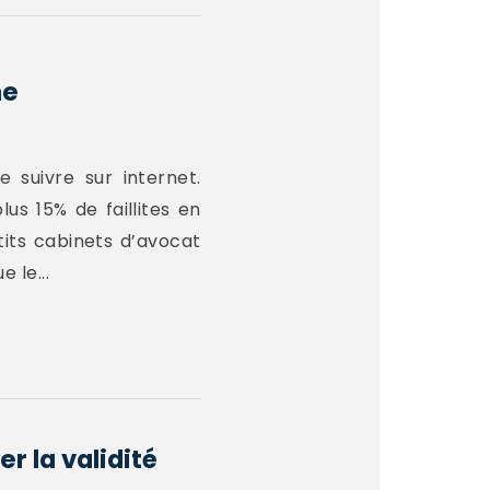
ne
 suivre sur internet.
us 15% de faillites en
tits cabinets d’avocat
 le...
r la validité