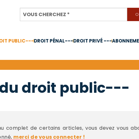
OIT PUBLIC---
DROIT PÉNAL---
DROIT PRIVÉ ---
ABONNEMEN
nnée 2024
du droit public---
 complet de certains articles, vous devez vous a
onné,
merci de vous connecter !