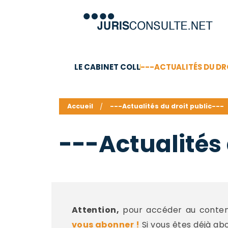
LE CABINET COLL
---ACTUALITÉS DU DR
C.V.
Compétences
Barême des honoraires - a
Accueil
---Actualités du droit public---
---Actualités 
Attention,
pour accéder au contenu
vous abonner !
Si vous êtes déjà ab