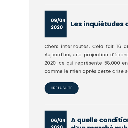
09/04
Les inquiétudes 
2020
Chers internautes, Cela fait 16 a
Aujourd'hui, une projection d’écon
2020, ce qui représente 58.000 ent
comme le mien après cette crise sani
LIRE LA SUITE
A quelle conditio
06/04
d’un marché publi
2020