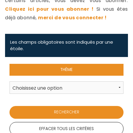
certains articles, vous devez vous abonner.
-
Cliquez ici pour vous abonner !
Si vous êtes
a
c
déjà abonné,
merci de vous connecter !
2
F
L
u
Les champs obligatoires sont indiqués par une
étoile.
THÈME
EFFACER TOUS LES CRITÈRES