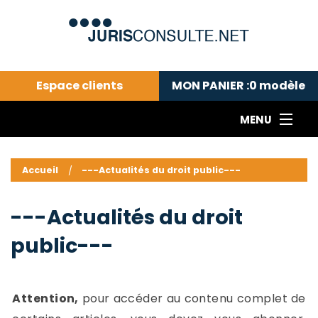
Espace clients
MON PANIER :
0
modèle
MENU
Le cabinet COLL
---Actualités du droit public---
L
Accueil
---Actualités du droit public---
Droit pénal---
c
Droit privé ---
C
---Actualités du droit
Abonnement aux actualités
C
public---
---Me contacter
C
B
-
d
-
Attention,
pour accéder au contenu complet de
h
-