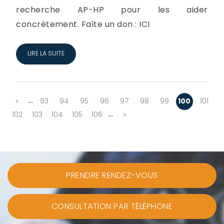
recherche AP-HP pour les aider
concrètement. Faîte un don : ICI
LIRE LA SUITE
…
«
93
94
95
96
97
98
99
100
101
…
102
103
104
105
106
»
PRENDRE RENDEZ-VOUS
CONSULTATION PAR TÉLÉPHONE