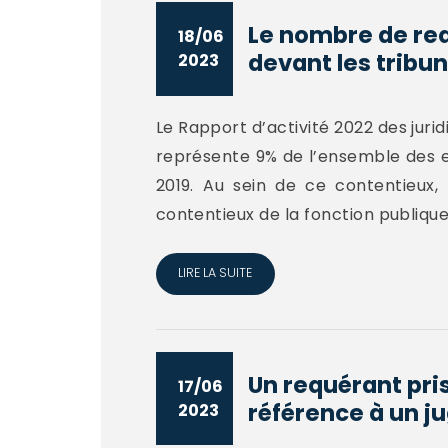
Le nombre de req
18/06
devant les tribun
2023
Le Rapport d’activité 2022 des jurid
représente 9% de l’ensemble des e
2019. Au sein de ce contentieux,
contentieux de la fonction publique)
LIRE LA SUITE
Un requérant pri
17/06
référence à un j
2023