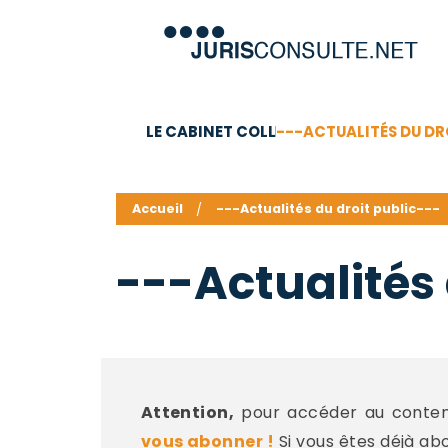
LE CABINET COLL
---ACTUALITÉS DU DR
C.V.
Compétences
Barême des honoraires - a
Accueil
---Actualités du droit public---
---Actualités 
Attention,
pour accéder au contenu
vous abonner !
Si vous êtes déjà ab