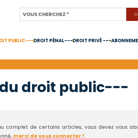
OIT PUBLIC---
DROIT PÉNAL---
DROIT PRIVÉ ---
ABONNEMEN
nnée 2024
du droit public---
 complet de certains articles, vous devez vous a
onné,
merci de vous connecter !