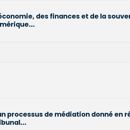
'économie, des finances et de la souve
umérique...
un processus de médiation donné en r
ibunal...