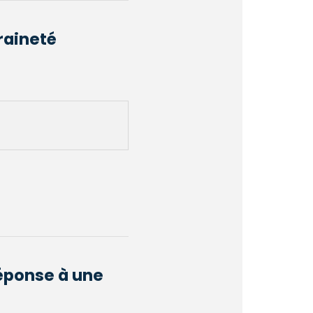
raineté
éponse à une