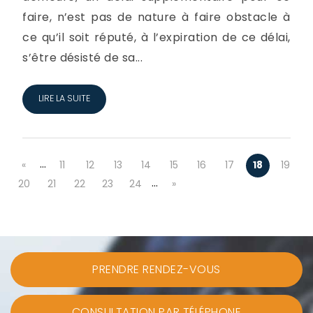
faire, n’est pas de nature à faire obstacle à
ce qu’il soit réputé, à l’expiration de ce délai,
s’être désisté de sa...
LIRE LA SUITE
…
«
11
12
13
14
15
16
17
18
19
…
20
21
22
23
24
»
PRENDRE RENDEZ-VOUS
CONSULTATION PAR TÉLÉPHONE