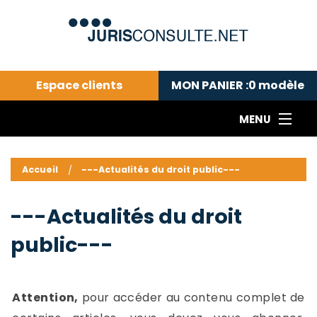
Espace clients
MON PANIER :
0
modèle
MENU
Le cabinet COLL
---Actualités du droit public---
L
Accueil
---Actualités du droit public---
Droit pénal---
c
Droit privé ---
C
---Actualités du droit
Abonnement aux actualités
C
public---
---Me contacter
C
B
-
d
-
Attention,
pour accéder au contenu complet de
h
-