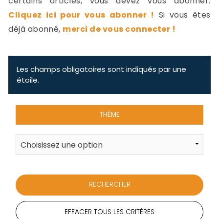
certains articles, vous devez vous abonner.
-
Cliquez ici pour vous abonner !
Si vous êtes
a
c
déjà abonné,
merci de vous connecter !
2
F
L
u
Les champs obligatoires sont indiqués par une
étoile.
THÈME
EFFACER TOUS LES CRITÈRES