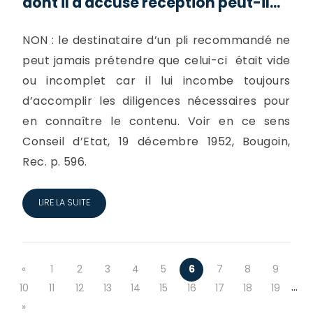
dont il a accusé réception peut-il...
NON : le destinataire d’un pli recommandé ne
peut jamais prétendre que celui-ci était vide
ou incomplet car il lui incombe toujours
d’accomplir les diligences nécessaires pour
en connaître le contenu. Voir en ce sens
Conseil d’Etat, 19 décembre 1952, Bougoin,
Rec. p. 596.
LIRE LA SUITE
«
1
2
3
4
5
6
7
8
9
…
10
11
12
13
14
15
16
17
18
19
»