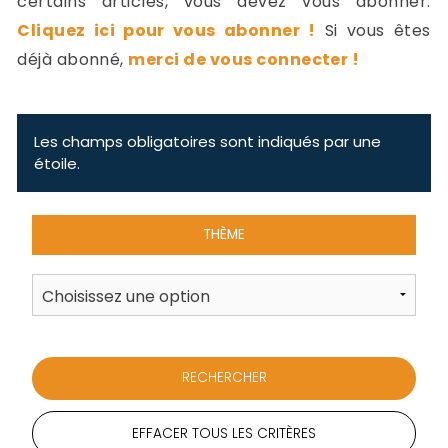
certains articles, vous devez vous abonner.
-
Cliquez ici pour vous abonner !
Si vous êtes
a
c
déjà abonné,
merci de vous connecter !
2
F
L
u
Les champs obligatoires sont indiqués par une
étoile.
THÈME
EFFACER TOUS LES CRITÈRES