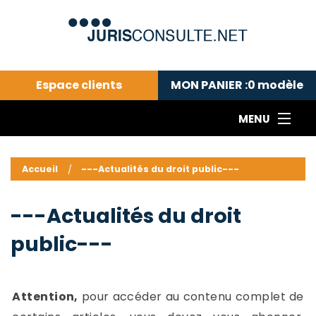
Espace clients
MON PANIER :
0
modèle
MENU
Le cabinet COLL
---Actualités du droit public---
L
Accueil
---Actualités du droit public---
Droit pénal---
c
Droit privé ---
C
---Actualités du droit
Abonnement aux actualités
C
public---
---Me contacter
C
B
-
d
-
Attention,
pour accéder au contenu complet de
h
-