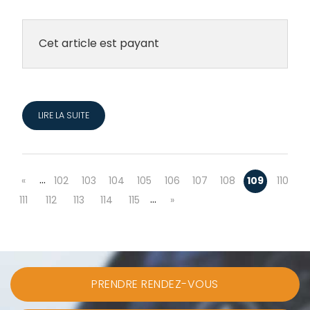
Cet article est payant
LIRE LA SUITE
…
«
102
103
104
105
106
107
108
109
110
…
111
112
113
114
115
»
PRENDRE RENDEZ-VOUS