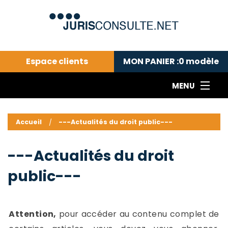
Espace clients
MON PANIER :
0
modèle
MENU
Le cabinet COLL
---Actualités du droit public---
L
Accueil
---Actualités du droit public---
Droit pénal---
c
Droit privé ---
C
---Actualités du droit
Abonnement aux actualités
C
public---
---Me contacter
C
B
-
d
-
Attention,
pour accéder au contenu complet de
h
-