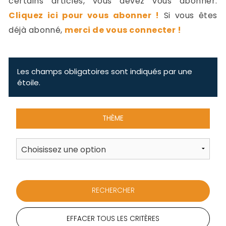
certains articles, vous devez vous abonner.
-
Cliquez ici pour vous abonner !
Si vous êtes
a
c
déjà abonné,
merci de vous connecter !
2
F
L
u
Les champs obligatoires sont indiqués par une
étoile.
THÈME
EFFACER TOUS LES CRITÈRES