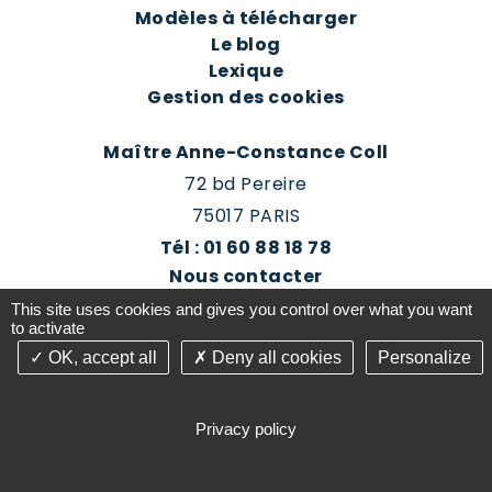
Modèles à télécharger
Le blog
Lexique
Gestion des cookies
Maître Anne-Constance Coll
72 bd Pereire
75017 PARIS
Tél : 01 60 88 18 78
Nous contacter
Prendre rendez-vous
This site uses cookies and gives you control over what you want
Espace client du cabinet
to activate
OK, accept all
Deny all cookies
Personalize
©2016-26 Jurisconsulte - Tous droits réservés -
Conception Absolute Communication & Création
Privacy policy
Answeb -
Gestion cookies
Plan du site
Mentions légales