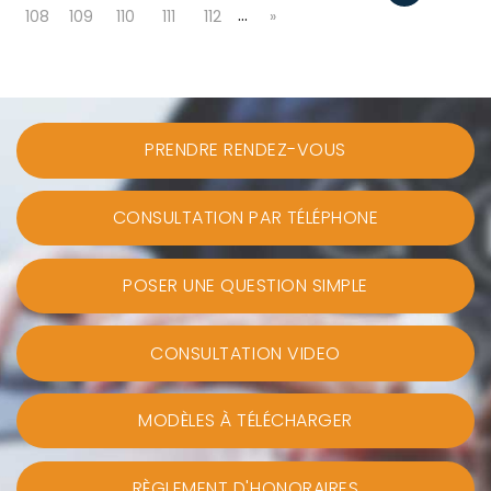
…
108
109
110
111
112
»
PRENDRE RENDEZ-VOUS
CONSULTATION PAR TÉLÉPHONE
POSER UNE QUESTION SIMPLE
CONSULTATION VIDEO
MODÈLES À TÉLÉCHARGER
RÈGLEMENT D'HONORAIRES