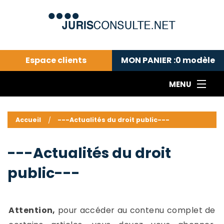
Espace clients
MON PANIER :
0
modèle
MENU
Le cabinet COLL
---Actualités du droit public---
L
Accueil
---Actualités du droit public---
Droit pénal---
c
Droit privé ---
C
---Actualités du droit
Abonnement aux actualités
C
public---
---Me contacter
C
B
-
d
-
Attention,
pour accéder au contenu complet de
h
-