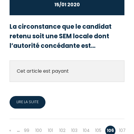
15/01 2020
La circonstance que le candidat
retenu soit une SEM locale dont
l’autorité concédante est...
Cet article est payant
LIRE LA SUITE
…
«
99
100
101
102
103
104
105
106
107