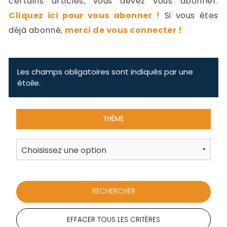
certains articles, vous devez vous abonner.
-
Cliquez ici pour vous abonner !
Si vous êtes
a
c
déjà abonné,
merci de vous connecter !
2
F
L
u
Les champs obligatoires sont indiqués par une
étoile.
THÈME
EFFACER TOUS LES CRITÈRES