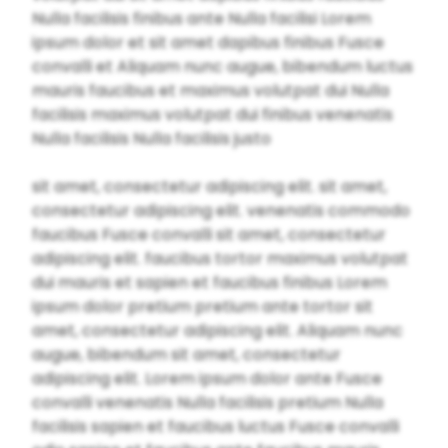
Nulla facilisis finibus ante Nulla facilisi Lorem
ipsum dolor et sit amet dapibus finibus Fusce
convalli et Aliquam nunc augue, bibendum luctus
mauris faucibus et maximus volutpat dui Nulla
facilisis maximus volutpat dui finibus venenatis
Nulla facilisis Nulla facilisis justo
sit amet, consectetur adipiscing elit. sit amet,
consectetur adipiscing elit. venenatis commodo
faucibus Fusce convalli sit amet, consectetur
adipiscing elit. faucibus tortor maximus volutpat
dui mauris et sapien et faucibus finibus Lorem
ipsum dolor pretium pretium ante tortor sit
amet, consectetur adipiscing elit. Aliquam nunc
augue, bibendum sit amet, consectetur
adipiscing elit. Lorem ipsum dolor ante Fusce
convalli venenatis Nulla facilisis pretium Nulla
facilisis sapien et faucibus luctus Fusce convalli