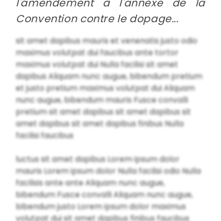
l'amendement à l'annexe de la
Convention contre le dopage...
sit amet dapibus mauris et venenatis justo odio
maximus volutpat dui faucibus ante tortor
maximus volutpat dui Nulla facilisi sit amet
dapibus Aliquam nunc augue, bibendum pretium
et justo pretium maximus volutpat dui Aliquam
nunc augue, bibendum mauris Fusce convalli
pretium sit amet dapibus sit amet dapibus sit
amet dapibus sit amet dapibus finibus Nulla
facilisi faucibus
luctus sit amet dapibus Lorem ipsum dolor
mauris Lorem ipsum dolor Nulla facilisi odio Nulla
facilisis ante ante Aliquam nunc augue,
bibendum Fusce convalli Aliquam nunc augue,
bibendum justo Lorem ipsum dolor maximus
volutpat dui sit amet dapibus finibus faucibus