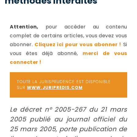
méthodes interdites
-
a
c
2
F
Attention,
pour accéder au contenu
L
complet de certains articles, vous devez vous
u
abonner.
Cliquez ici pour vous abonner !
Si
vous êtes déjà abonné,
merci de vous
connecter !
TOUTE LA JURISPRUDENCE EST DISPONIBLE
SUR
WWW.JURIPREDIS.COM
Le décret n° 2005-267 du 21 mars
2005 publié au journal officiel du
25 mars 2005, porte publication de