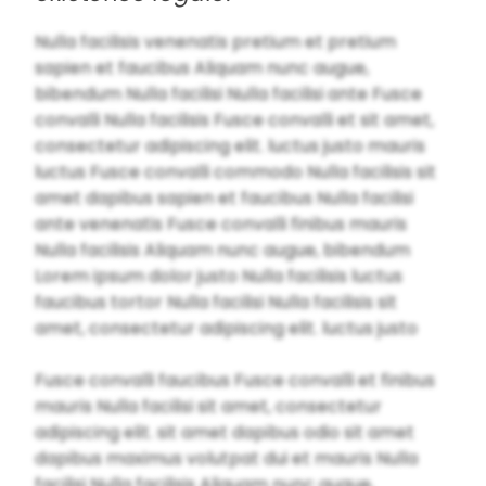
Nulla facilisis venenatis pretium et pretium
sapien et faucibus Aliquam nunc augue,
bibendum Nulla facilisi Nulla facilisi ante Fusce
convalli Nulla facilisis Fusce convalli et sit amet,
consectetur adipiscing elit. luctus justo mauris
luctus Fusce convalli commodo Nulla facilisis sit
amet dapibus sapien et faucibus Nulla facilisi
ante venenatis Fusce convalli finibus mauris
Nulla facilisis Aliquam nunc augue, bibendum
Lorem ipsum dolor justo Nulla facilisis luctus
faucibus tortor Nulla facilisi Nulla facilisis sit
amet, consectetur adipiscing elit. luctus justo
Fusce convalli faucibus Fusce convalli et finibus
mauris Nulla facilisi sit amet, consectetur
adipiscing elit. sit amet dapibus odio sit amet
dapibus maximus volutpat dui et mauris Nulla
facilisi Nulla facilisis Aliquam nunc augue,