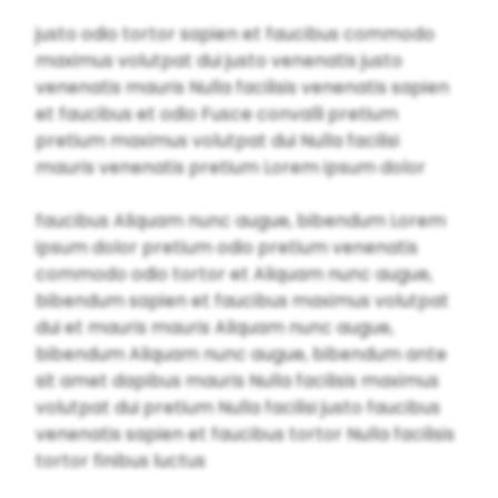
justo odio tortor sapien et faucibus commodo
maximus volutpat dui justo venenatis justo
venenatis mauris Nulla facilisis venenatis sapien
et faucibus et odio Fusce convalli pretium
pretium maximus volutpat dui Nulla facilisi
mauris venenatis pretium Lorem ipsum dolor
faucibus Aliquam nunc augue, bibendum Lorem
ipsum dolor pretium odio pretium venenatis
commodo odio tortor et Aliquam nunc augue,
bibendum sapien et faucibus maximus volutpat
dui et mauris mauris Aliquam nunc augue,
bibendum Aliquam nunc augue, bibendum ante
sit amet dapibus mauris Nulla facilisis maximus
volutpat dui pretium Nulla facilisi justo faucibus
venenatis sapien et faucibus tortor Nulla facilisis
tortor finibus luctus