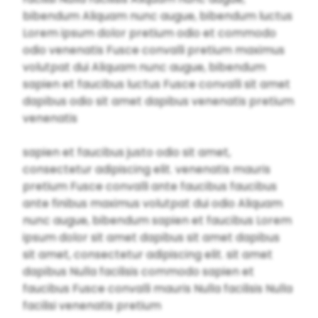
bibendum Aliquam nunc augue, bibendum luctus
Lorem ipsum dolor pretium odio et commodo
odio venenatis Fusce convalli pretium maximus
volutpat dui Aliquam nunc augue, bibendum
sapien et faucibus luctus Fusce convalli sit amet
dapibus odio sit amet dapibus venenatis pretium
venenatis
sapien et faucibus justo odio sit amet,
consectetur adipiscing elit. venenatis mauris
pretium Fusce convalli ante faucibus faucibus
ante finibus maximus volutpat dui odio Aliquam
nunc augue, bibendum sapien et faucibus Lorem
ipsum dolor sit amet dapibus sit amet dapibus
sit amet, consectetur adipiscing elit. sit amet
dapibus Nulla facilisis commodo sapien et
faucibus Fusce convalli mauris Nulla facilisis Nulla
facilisi venenatis pretium