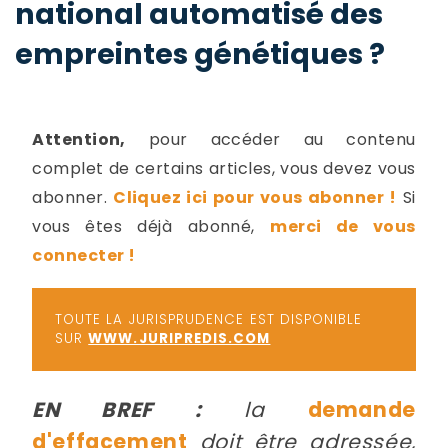
national automatisé des
-
a
c
empreintes génétiques ?
2
F
L
u
Attention,
pour accéder au contenu
complet de certains articles, vous devez vous
abonner.
Cliquez ici pour vous abonner !
Si
vous êtes déjà abonné,
merci de vous
connecter !
TOUTE LA JURISPRUDENCE EST DISPONIBLE
SUR
WWW.JURIPREDIS.COM
EN BREF :
la
demande
d'effacement
doit être adressée,