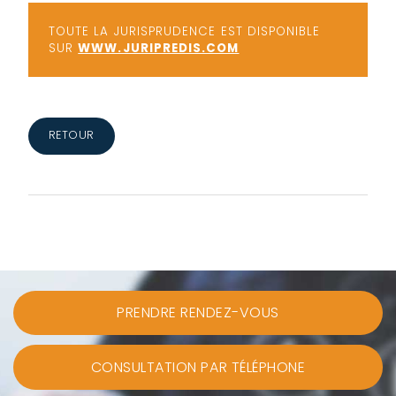
TOUTE LA JURISPRUDENCE EST DISPONIBLE
SUR
WWW.JURIPREDIS.COM
RETOUR
PRENDRE RENDEZ-VOUS
CONSULTATION PAR TÉLÉPHONE