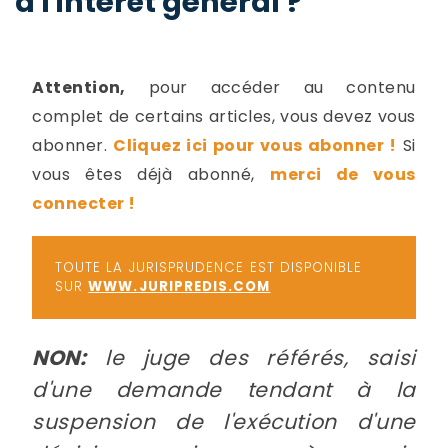
à l'intérêt général ?
-
a
c
2
F
Attention,
pour accéder au contenu
L
complet de certains articles, vous devez vous
u
abonner.
Cliquez ici pour vous abonner !
Si
vous êtes déjà abonné,
merci de vous
connecter !
TOUTE LA JURISPRUDENCE EST DISPONIBLE
SUR
WWW.JURIPREDIS.COM
NON:
le juge des référés, saisi
d'une demande tendant à la
suspension de l'exécution d'une