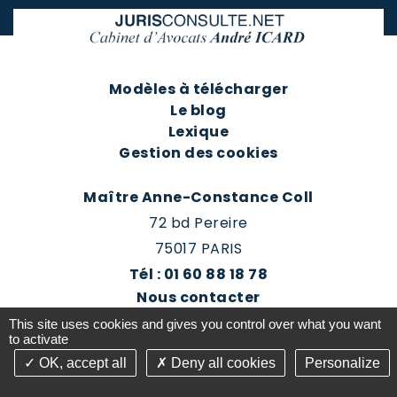
Modèles à télécharger
Le blog
Lexique
Gestion des cookies
Maître Anne-Constance Coll
72 bd Pereire
75017 PARIS
Tél : 01 60 88 18 78
Nous contacter
Prendre rendez-vous
This site uses cookies and gives you control over what you want
Espace client du cabinet
to activate
OK, accept all
Deny all cookies
Personalize
©2016-26 Jurisconsulte - Tous droits réservés -