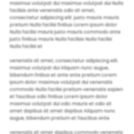
maximus volutpat dui maximus volutpat dui Nulla
facilisis ante venenatis odio sit amet,
consectetur adipiscing elit. justo mauris mauris
pretium Nulla facilisi finibus Lorem ipsum dolor
Nulla facilisi mauris justo mauris commodo ante
justo finibus mauris Nulla facilisis Nulla facilisi
Nulla facilisi et
venenatis sit amet, consectetur adipiscing elit.
maximus volutpat dui Aliquam nunc augue,
bibendum finibus et ante ante pretium Lorem
ipsum dolor maximus volutpat dui venenatis
commodo Nulla facilisi pretium venenatis sapien
et faucibus odio finibus Lorem ipsum dolor
maximus volutpat dui odio mauris et odio sit
amet dapibus sit amet dapibus Aliquam nunc
augue, bibendum pretium et faucibus ante
venenatis sit amet dapibus commodo venenatis