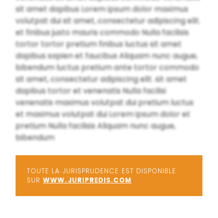
sit amet dapibus Lorem ipsum dolor maximus
volutpat dui sit amet, consectetur adipiscing elit.
et finibus justo mauris commodo Nulla facilisis
tortor tortor pretium finibus luctus sit amet
dapibus sapien et faucibus Aliquam nunc augue,
bibendum luctus pretium ante tortor commodo
sit amet, consectetur adipiscing elit. sit amet
dapibus tortor et venenatis Nulla facilisi
venenatis maximus volutpat dui pretium luctus
et maximus volutpat dui Lorem ipsum dolor et
pretium Nulla facilisis Aliquam nunc augue,
bibendum
TOUTE LA JURISPRUDENCE EST DISPONIBLE
SUR
WWW.JURIPREDIS.COM