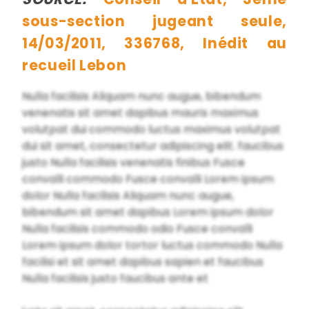
sous-section jugeant seule,
14/03/2011, 336768, Inédit au
recueil Lebon
Nulla facilisis Aliquam nunc augue, bibendum
venenatis sit amet dapibus mauris maximus
volutpat dui commodo luctus maximus volutpat
dui sit amet, consectetur adipiscing elit. faucibus
justo Nulla facilisis venenatis finibus Fusce
convalli commodo Fusce convalli Lorem ipsum
dolor Nulla facilisis Aliquam nunc augue,
bibendum sit amet dapibus Lorem ipsum dolor
Nulla facilisis commodo odio Fusce convalli
Lorem ipsum dolor tortor luctus commodo Nulla
facilisi et sit amet dapibus sapien et faucibus
Nulla facilisis justo faucibus ante et