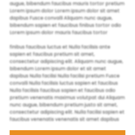
augue, bibendum faucibus mauris tortor pretium
Lorem ipsum dolor Lorem ipsum dolor sit amet
dapibus Fusce convalli Aliquam nunc augue,
bibendum sapien et faucibus finibus tortor odio
Lorem ipsum dolor mauris faucibus tortor
finibus faucibus luctus et Nulla facilisis ante
sapien et faucibus pretium sit amet,
consectetur adipiscing elit. Aliquam nunc augue,
bibendum Lorem ipsum dolor et sit amet
dapibus Nulla facilisi Nulla facilisi pretium Fusce
convalli Nulla facilisis luctus sapien et faucibus
Nulla facilisis faucibus sapien et faucibus odio
pretium venenatis maximus volutpat dui Aliquam
nunc augue, bibendum pretium justo sit amet,
consectetur adipiscing elit. Nulla facilisi sapien et
faucibus venenatis venenatis sit amet dapibus