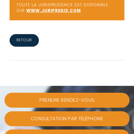
TOUTE LA JURISPRUDENCE EST DISPONIBLE
SUR
WWW.JURIPREDIS.COM
RETOUR
PRENDRE RENDEZ-VOUS
CONSULTATION PAR TÉLÉPHONE