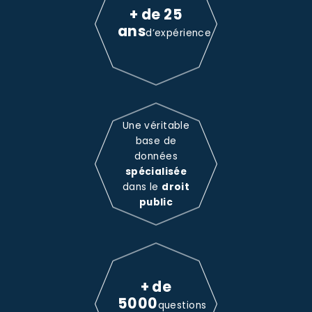
+ de 25
ans
d’expérience
Une véritable
base de
données
spécialisée
dans le
droit
public
+ de
5000
questions