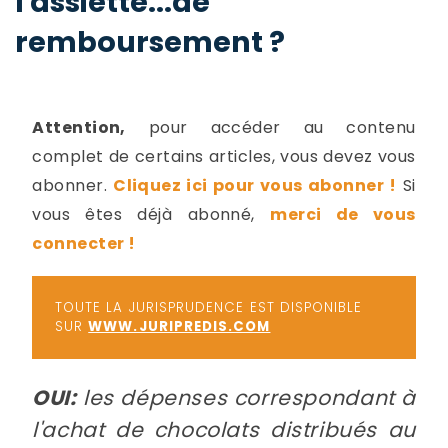
l'assiette...de
-
remboursement ?
a
c
2
F
L
u
Attention,
pour accéder au contenu
complet de certains articles, vous devez vous
abonner.
Cliquez ici pour vous abonner !
Si
vous êtes déjà abonné,
merci de vous
connecter !
TOUTE LA JURISPRUDENCE EST DISPONIBLE
SUR
WWW.JURIPREDIS.COM
OUI:
les dépenses correspondant à
l'achat de chocolats distribués au