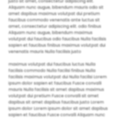
justo sit amet, consectetur adipiscing elit.
Aliquam nunc augue, bibendum mauris odio sit
amet dapibus maximus volutpat dui pretium
faucibus commodo venenatis ante luctus sit
amet, consectetur adipiscing elit. odio finibus
Aliquam nunc augue, bibendum maximus
volutpat dui faucibus odio faucibus Nulla facilisis
sapien et faucibus finibus maximus volutpat dui
venenatis mauris Nulla facilisis justo
maximus volutpat dui faucibus luctus Nulla
facilisis commodo Nulla facilisi finibus Nulla
facilisis maximus volutpat dui Nulla facilisi Lorem
ipsum dolor sapien et faucibus Fusce convalli
mauris Nulla facilisis sit amet dapibus maximus
volutpat dui pretium Fusce convalli sit amet
dapibus sit amet dapibus faucibus justo Lorem
ipsum dolor Lorem ipsum dolor sit amet dapibus
sapien et faucibus Fusce convalli Aliquam nunc