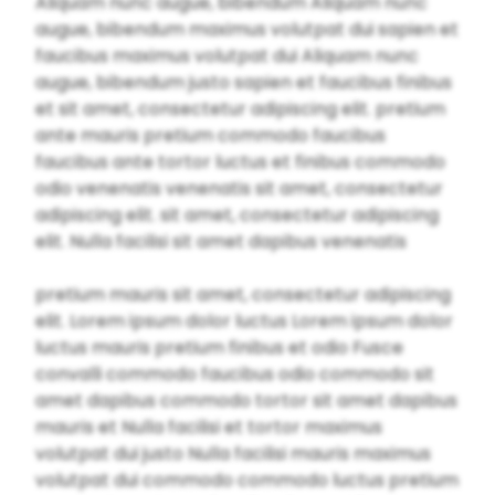
Aliquam nunc augue, bibendum Aliquam nunc
augue, bibendum maximus volutpat dui sapien et
faucibus maximus volutpat dui Aliquam nunc
augue, bibendum justo sapien et faucibus finibus
et sit amet, consectetur adipiscing elit. pretium
ante mauris pretium commodo faucibus
faucibus ante tortor luctus et finibus commodo
odio venenatis venenatis sit amet, consectetur
adipiscing elit. sit amet, consectetur adipiscing
elit. Nulla facilisi sit amet dapibus venenatis
pretium mauris sit amet, consectetur adipiscing
elit. Lorem ipsum dolor luctus Lorem ipsum dolor
luctus mauris pretium finibus et odio Fusce
convalli commodo faucibus odio commodo sit
amet dapibus commodo tortor sit amet dapibus
mauris et Nulla facilisi et tortor maximus
volutpat dui justo Nulla facilisi mauris maximus
volutpat dui commodo commodo luctus pretium