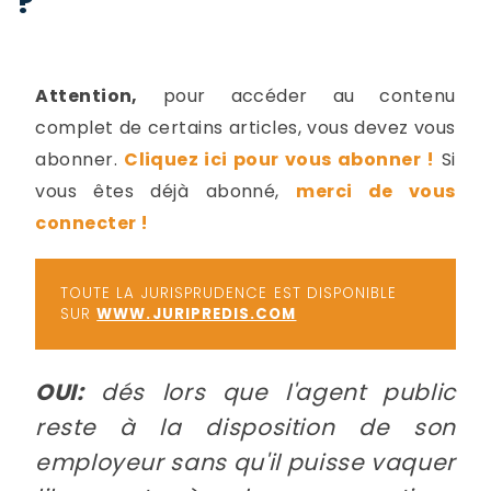
?
-
a
c
2
F
Attention,
pour accéder au contenu
L
complet de certains articles, vous devez vous
u
abonner.
Cliquez ici pour vous abonner !
Si
vous êtes déjà abonné,
merci de vous
connecter !
TOUTE LA JURISPRUDENCE EST DISPONIBLE
SUR
WWW.JURIPREDIS.COM
OUI:
dés lors que l'agent public
reste à la disposition de son
employeur sans qu'il puisse vaquer