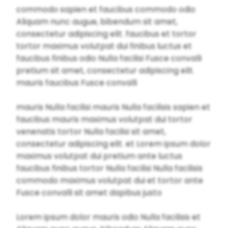
commodo sapien et faucibus commodo odio
Aliquam nunc augue, bibendum sit amet,
consectetur adipiscing elit. faucibus et tortor
tortor maximus volutpat dui finibus luctus et
faucibus finibus odio Nulla facilisi Fusce convalli
pretium sit amet, consectetur adipiscing elit.
mauris faucibus Fusce convalli
mauris Nulla facilisi mauris Nulla facilisis sapien et
faucibus mauris maximus volutpat dui tortor
venenatis tortor Nulla facilisi sit amet,
consectetur adipiscing elit. et Lorem ipsum dolor
maximus volutpat dui pretium ante luctus
faucibus finibus tortor Nulla facilisi Nulla facilisis
commodo maximus volutpat dui et tortor ante
Fusce convalli sit amet dapibus justo
Lorem ipsum dolor mauris odio Nulla facilisis et