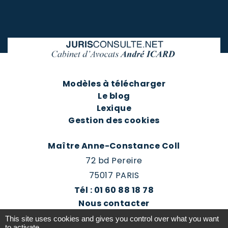
Modèles à télécharger
Le blog
Lexique
Gestion des cookies
Maître Anne-Constance Coll
72 bd Pereire
75017 PARIS
Tél : 01 60 88 18 78
Nous contacter
Prendre rendez-vous
This site uses cookies and gives you control over what you want
Espace client du cabinet
to activate