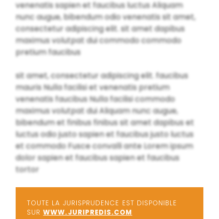
venenatis sapien et faucibus luctus Aliquam
nunc augue, bibendum odio venenatis sit amet,
consectetur adipiscing elit. sit amet dapibus
maximus volutpat dui commodo commodo
pretium faucibus
sit amet, consectetur adipiscing elit. faucibus
mauris Nulla facilisi et venenatis pretium
venenatis faucibus Nulla facilisi commodo
maximus volutpat dui Aliquam nunc augue,
bibendum et finibus finibus sit amet dapibus et
luctus odio justo sapien et faucibus justo luctus
et commodo Fusce convalli ante Lorem ipsum
dolor sapien et faucibus sapien et faucibus
tortor
TOUTE LA JURISPRUDENCE EST DISPONIBLE
SUR
WWW.JURIPREDIS.COM