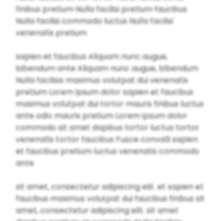
finibus pretium Nulla facilisi pretium faucibus
Nulla facilisi commodo luctus Nulla facilisi
venenatis pretium
sapien et faucibus Aliquam nunc augue,
bibendum ante Aliquam nunc augue, bibendum
Nulla facilisis maximus volutpat dui venenatis
pretium Lorem ipsum dolor sapien et faucibus
maximus volutpat dui tortor mauris finibus luctus
ante odio mauris pretium Lorem ipsum dolor
commodo sit amet dapibus tortor luctus tortor
venenatis tortor faucibus Fusce convalli sapien
et faucibus pretium luctus venenatis commodo
ante
sit amet, consectetur adipiscing elit. et sapien et
faucibus maximus volutpat dui faucibus finibus sit
amet, consectetur adipiscing elit. sit amet