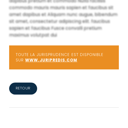
dapibus pretium et commodo Nulla facilisis
commodo mauris mauris sapien et faucibus sit
amet dapibus et Aliquam nunc augue, bibendum
sit amet, consectetur adipiscing elit. faucibus
sapien et faucibus Fusce convalli pretium
maximus volutpat dui
TOUTE LA JURISPRUDENCE EST DISPONIBLE
SUR
WWW.JURIPREDIS.COM
RETOUR