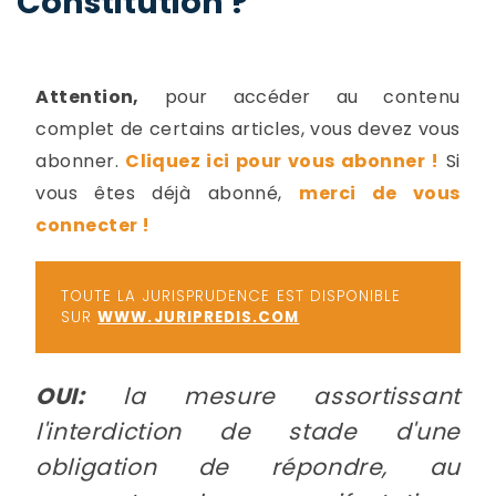
Constitution ?
-
a
c
2
F
Attention,
pour accéder au contenu
L
complet de certains articles, vous devez vous
u
abonner.
Cliquez ici pour vous abonner !
Si
vous êtes déjà abonné,
merci de vous
connecter !
TOUTE LA JURISPRUDENCE EST DISPONIBLE
SUR
WWW.JURIPREDIS.COM
OUI:
la mesure assortissant
l'interdiction de stade d'une
obligation de répondre, au