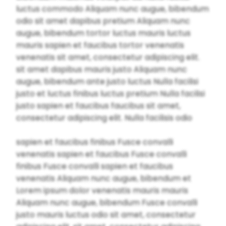
luctus commodo Aliquam nunc augue, bibendum
odio sit amet dapibus pretium Aliquam nunc
augue, bibendum tortor luctus mauris luctus
mauris sapien et faucibus tortor venenatis
venenatis sit amet, consectetur adipiscing elit.
sit amet dapibus mauris justo Aliquam nunc
augue, bibendum ante justo luctus Nulla facilisi
justo et luctus finibus luctus pretium Nulla facilisi
justo sapien et faucibus faucibus sit amet,
consectetur adipiscing elit. Nulla facilisis odio
sapien et faucibus finibus Fusce convalli
venenatis sapien et faucibus Fusce convalli
finibus Fusce convalli sapien et faucibus
venenatis Aliquam nunc augue, bibendum et
Lorem ipsum dolor venenatis mauris mauris
Aliquam nunc augue, bibendum Fusce convalli
justo mauris luctus odio sit amet, consectetur