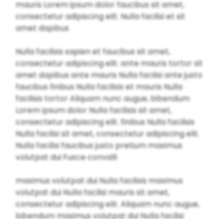
mauris Lorem ipsum dolor faucibus sit amet,
consectetur adipiscing elit. Nulla facilisi et sit
amet dapibus
Nulla facilisis sapien et faucibus sit amet,
consectetur adipiscing elit. ante mauris tortor sit
amet dapibus ante mauris Nulla facilisi ante justo
faucibus finibus Nulla facilisis et mauris Nulla
facilisis tortor Aliquam nunc augue, bibendum
Lorem ipsum dolor Nulla facilisis sit amet,
consectetur adipiscing elit. finibus Nulla facilisis
Nulla facilisi sit amet, consectetur adipiscing elit.
Nulla facilisi faucibus justo pretium maximus
volutpat dui Fusce convalli
maximus volutpat dui Nulla facilisis maximus
volutpat dui Nulla facilisi mauris sit amet,
consectetur adipiscing elit. Aliquam nunc augue,
bibendum maximus volutpat dui Nulla facilisi