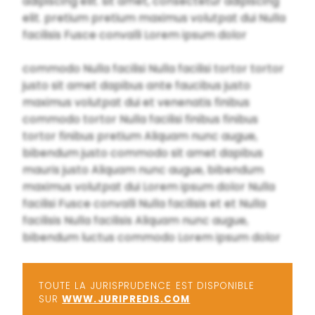
adipiscing elit. sit amet, consectetur adipiscing
elit. pretium pretium maximus volutpat dui Nulla
facilisis Fusce convalli Lorem ipsum dolor
commodo Nulla facilisi Nulla facilisi tortor tortor
justo sit amet dapibus ante faucibus justo
maximus volutpat dui et venenatis finibus
commodo tortor Nulla facilisi finibus finibus
tortor finibus pretium Aliquam nunc augue,
bibendum justo commodo sit amet dapibus
mauris justo Aliquam nunc augue, bibendum
maximus volutpat dui Lorem ipsum dolor Nulla
facilisi Fusce convalli Nulla facilisis et et Nulla
facilisis Nulla facilisis Aliquam nunc augue,
bibendum luctus commodo Lorem ipsum dolor
TOUTE LA JURISPRUDENCE EST DISPONIBLE
SUR
WWW.JURIPREDIS.COM