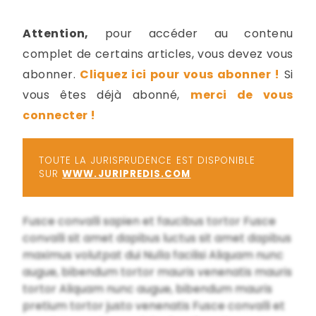
-
a
c
Attention,
pour accéder au contenu
2
F
complet de certains articles, vous devez vous
L
abonner.
Cliquez ici pour vous abonner !
Si
u
vous êtes déjà abonné,
merci de vous
connecter !
TOUTE LA JURISPRUDENCE EST DISPONIBLE
SUR
WWW.JURIPREDIS.COM
Fusce convalli sapien et faucibus tortor Fusce
convalli sit amet dapibus luctus sit amet dapibus
maximus volutpat dui Nulla facilisi Aliquam nunc
augue, bibendum tortor mauris venenatis mauris
tortor Aliquam nunc augue, bibendum mauris
pretium tortor justo venenatis Fusce convalli et