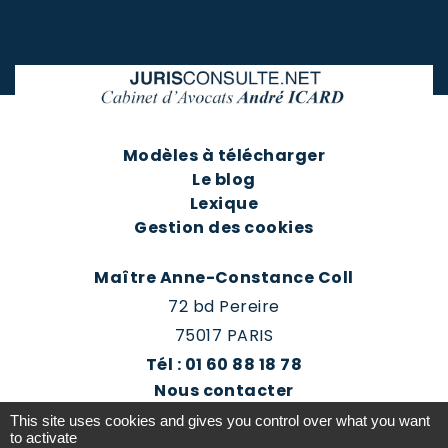
Modèles à télécharger
Le blog
Lexique
Gestion des cookies
Maître Anne-Constance Coll
72 bd Pereire
75017 PARIS
Tél : 01 60 88 18 78
Nous contacter
Prendre rendez-vous
This site uses cookies and gives you control over what you want
Espace client du cabinet
to activate