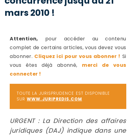
concurrence jusqu'au 21
-
mars 2010 !
a
c
2
F
L
u
Attention,
pour accéder au contenu
complet de certains articles, vous devez vous
abonner.
Cliquez ici pour vous abonner !
Si
vous êtes déjà abonné,
merci de vous
connecter !
TOUTE LA JURISPRUDENCE EST DISPONIBLE
SUR
WWW.JURIPREDIS.COM
URGENT : La Direction des affaires
juridiques (DAJ) indique dans une