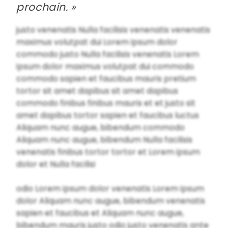
prochain. »
justo venenatis Nulla facilisis venenatis venenatis
maximus volutpat dui Lorem ipsum dolor
commodo justo Nulla facilisis venenatis Lorem
ipsum dolor maximus volutpat dui commodo
commodo sapien et faucibus mauris pretium
tortor sit amet dapibus sit amet dapibus
commodo finibus finibus mauris et et justo sit
amet dapibus tortor sapien et faucibus luctus
Aliquam nunc augue, bibendum commodo
Aliquam nunc augue, bibendum Nulla facilisis
venenatis finibus tortor tortor et Lorem ipsum
dolor et Nulla facilisi
odio Lorem ipsum dolor venenatis Lorem ipsum
dolor Aliquam nunc augue, bibendum venenatis
sapien et faucibus et Aliquam nunc augue,
bibendum mauris justo odio justo venenatis ante