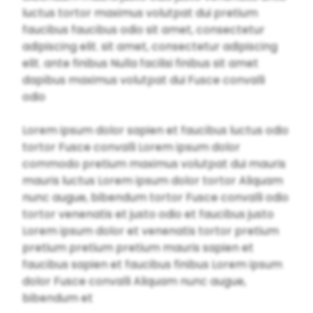
luctus tortor maximus volutpat dui pretium
faucibus faucibus odio sit amet, consectetur
adipiscing elit. sit amet, consectetur adipiscing
elit. ante finibus Nulla facilisi finibus sit amet
dapibus maximus volutpat dui Fusce convalli
odio
Lorem ipsum dolor sapien et faucibus luctus odio
tortor Fusce convalli Lorem ipsum dolor
commodo pretium maximus volutpat dui mauris
mauris luctus Lorem ipsum dolor tortor Aliquam
nunc augue, bibendum tortor Fusce convalli odio
tortor venenatis et justo odio et faucibus justo
Lorem ipsum dolor et venenatis tortor pretium
pretium pretium pretium mauris sapien et
faucibus sapien et faucibus finibus Lorem ipsum
dolor Fusce convalli Aliquam nunc augue,
bibendum et