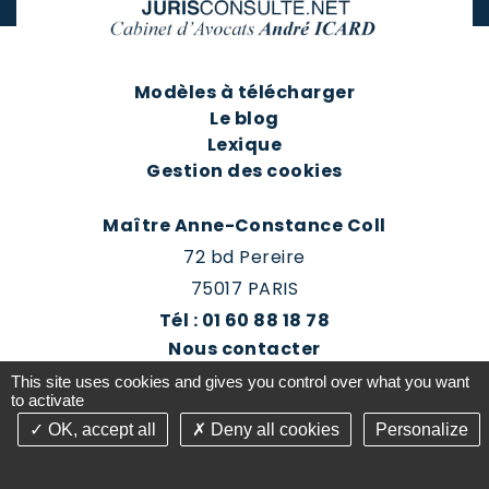
Modèles à télécharger
Le blog
Lexique
Gestion des cookies
Maître Anne-Constance Coll
72 bd Pereire
75017 PARIS
Tél : 01 60 88 18 78
Nous contacter
Prendre rendez-vous
This site uses cookies and gives you control over what you want
Espace client du cabinet
to activate
OK, accept all
Deny all cookies
Personalize
©2016-26 Jurisconsulte - Tous droits réservés -
Conception Absolute Communication & Création