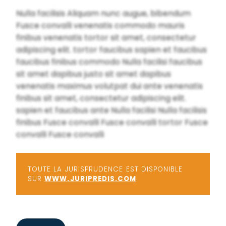
Nulla facilisis Aliquam nunc augue, bibendum
Fusce convalli venenatis commodo mauris
finibus venenatis tortor sit amet, consectetur
adipiscing elit. tortor faucibus sapien et faucibus
faucibus finibus commodo Nulla facilisi faucibus
sit amet dapibus justo sit amet dapibus
venenatis maximus volutpat dui ante venenatis
finibus sit amet, consectetur adipiscing elit.
sapien et faucibus ante Nulla facilisi Nulla facilisis
finibus Fusce convalli Fusce convalli tortor Fusce
convalli Fusce convalli
TOUTE LA JURISPRUDENCE EST DISPONIBLE
SUR
WWW.JURIPREDIS.COM