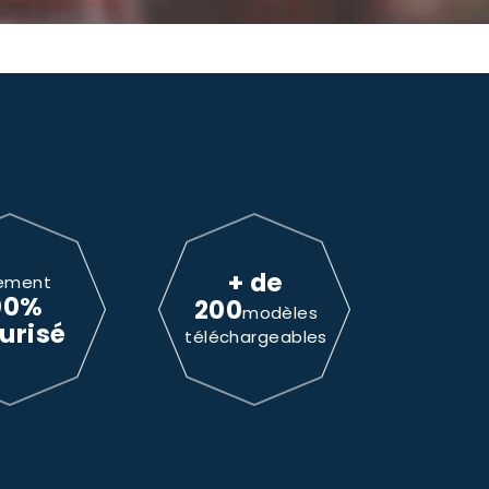
+ de
ement
00%
200
modèles
urisé
téléchargeables