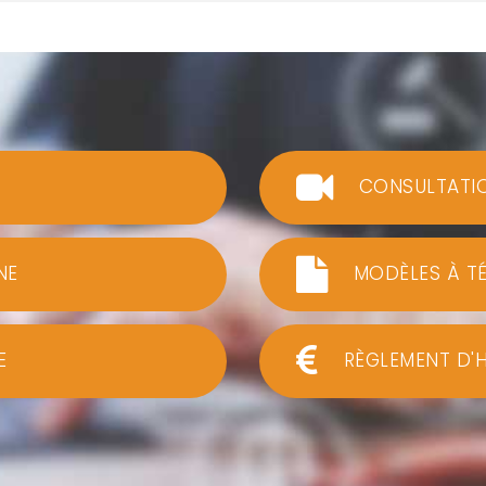
CONSULTATI
NE
MODÈLES À T
E
RÈGLEMENT D'