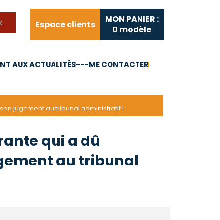
MON PANIER :
Espace clients
0
modèle
T AUX ACTUALITÉS
---ME CONTACTER
FAQ
Liens utiles
son jugement au tribunal administratif !
rante qui a dû
jugement au tribunal