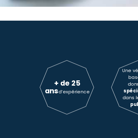
Une vé
bas
+ de 25
don
ans
spéci
d’expérience
dans 
pu