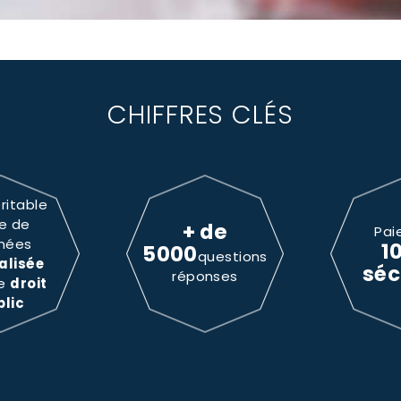
CHIFFRES CLÉS
ritable
e de
+ de
Pai
nées
1
5000
questions
alisée
séc
réponses
le
droit
blic