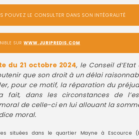
US POUVEZ LE CONSULTER DANS SON INTÉGRALITÉ
ONIBLE SUR
WWW.JURIPREDIS.COM
te du 21 octobre 2024
, le Conseil d’Eta
utenir que son droit à un délai raisonna
, pour ce motif, la réparation du préjud
ra fait, dans les circonstances de l’e
moral de celle-ci en lui allouant la somm
dice moral.
les situées dans le quartier Mayne à Escource 