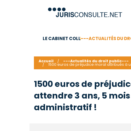
LE CABINET COLL
---ACTUALITÉS DU DR
C.V.
Compétences
Barême des honoraires - a
Accueil
---Actualités du droit public---
1500 euros de préjudice moral attribués à un
1500 euros de préjudi
attendre 3 ans, 5 mois
administratif !