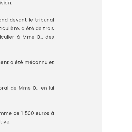
sion.
ond devant le tribunal
iculière, a été de trois
ticulier à Mme B… des
ement a été méconnu et
moral de Mme B… en lui
somme de 1 500 euros à
tive.