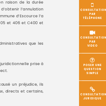
en raison de la durée
 d’obtenir l’annulation
CONSULTATIO
PAR
commune d’Escource l’a
TÉLÉPHONE
C405 et 406 et C400 et
CONSULTATIO
PAR
dministratives que les
VIDEO
uridictionnelle prise à
POSER UNE
QUESTION
pect.
SIMPLE
ausé un préjudice, ils
 directs et certains,
CONSULTATIO
JURIDIQUE