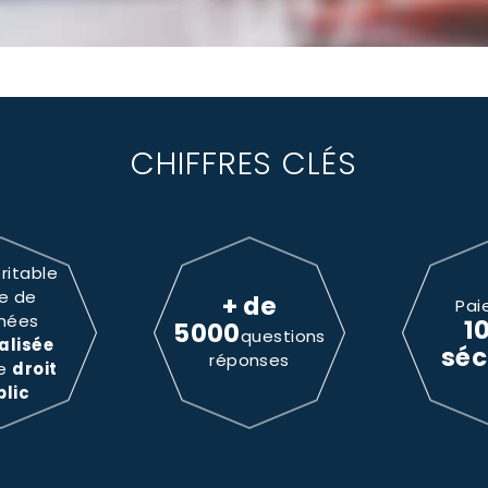
CHIFFRES CLÉS
ritable
e de
+ de
Pai
nées
1
5000
questions
alisée
séc
réponses
le
droit
blic