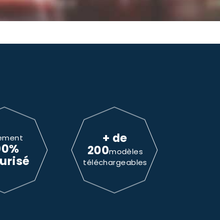
+ de
ement
00%
200
modèles
urisé
téléchargeables