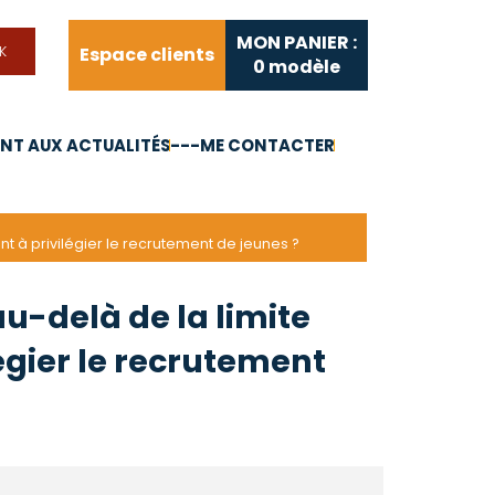
MON PANIER :
Espace clients
0
modèle
T AUX ACTUALITÉS
---ME CONTACTER
FAQ
Liens utiles
ant à privilégier le recrutement de jeunes ?
au-delà de la limite
légier le recrutement