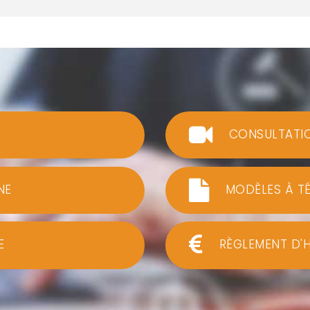
CONSULTATI
NE
MODÈLES À T
E
RÈGLEMENT D'