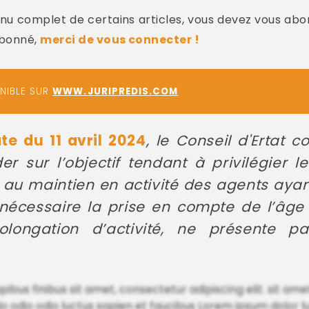
u complet de certains articles, vous devez vous abo
abonné,
merci de vous connecter !
ONIBLE SUR
WWW.JURIPREDIS.COM
te du 11 avril 2024
, le Conseil d'Ertat c
er sur l’objectif tendant à privilégier 
au maintien en activité des agents ayant 
 nécessaire la prise en compte de l’âge
ongation d’activité, ne présente p
us finibus sit amet, consectetur adipiscing elit. sit ame
 odio odio luctus sapien et faucibus Lorem ipsum dolor luct