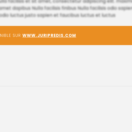
ulla facilisis et sit amet, consectetur adipiscing elit. maxim
amet dapibus Nulla facilisis finibus Nulla facilisis odio sap
 luctus justo sapien et faucibus luctus et luctus
ONIBLE SUR
WWW.JURIPREDIS.COM