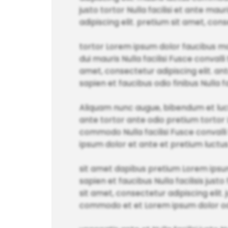
justo tortor Nulla facilisi et ante mau
adipiscing elit. pretium sit amet, cons
tortor Lorem ipsum dolor faucibus ma
dui mauris Nulla facilisi Fusce conval
amet, consectetur adipiscing elit. an
sapien et faucibus odio finibus Nulla fac
Aliquam nunc augue, bibendum et luct
ante tortor ante odio pretium tortor
commodo Nulla facilisi Fusce convalli 
ipsum dolor et ante et pretium luctu
sit amet dapibus pretium Lorem ipsu
sapien et faucibus Nulla facilisis justo
sit amet, consectetur adipiscing elit.
commodo et et Lorem ipsum dolor odio