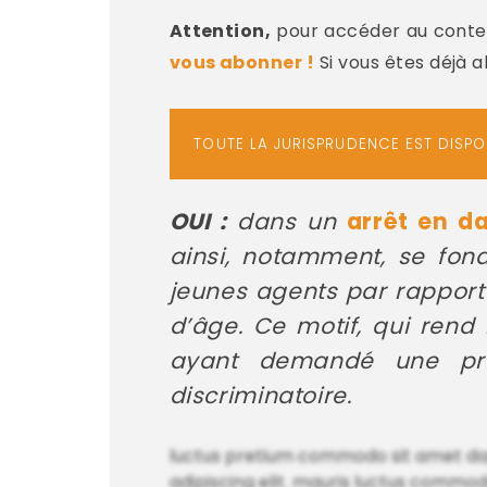
Attention,
pour accéder au conten
vous abonner !
Si vous êtes déjà 
TOUTE LA JURISPRUDENCE EST DISP
OUI :
dans un
arrêt en da
ainsi, notamment, se fond
jeunes agents par rapport 
d’âge. Ce motif, qui rend
ayant demandé une prol
discriminatoire.
luctus pretium commodo sit amet dapib
adipiscing elit. mauris luctus commodo