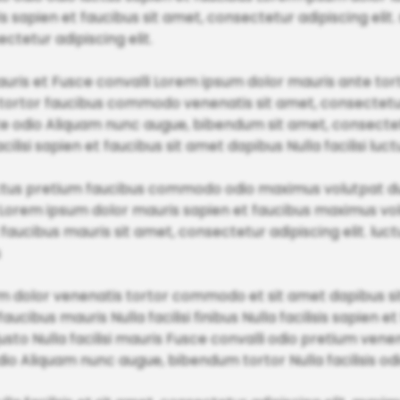
ris sapien et faucibus sit amet, consectetur adipiscing elit
ectetur adipiscing elit.
uris et Fusce convalli Lorem ipsum dolor mauris ante to
li tortor faucibus commodo venenatis sit amet, consectetur 
te odio Aliquam nunc augue, bibendum sit amet, consectetu
ilisi sapien et faucibus sit amet dapibus Nulla facilisi luctus
us pretium faucibus commodo odio maximus volutpat dui N
 Lorem ipsum dolor mauris sapien et faucibus maximus vol
faucibus mauris sit amet, consectetur adipiscing elit. luctu
s
m dolor venenatis tortor commodo et sit amet dapibus si
 faucibus mauris Nulla facilisi finibus Nulla facilisis sapien 
 justo Nulla facilisi mauris Fusce convalli odio pretium ve
 Aliquam nunc augue, bibendum tortor Nulla facilisis od