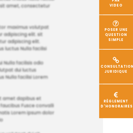
PAR
. sit amet, consectetur
VIDEO
rtor maximus volutpat
POSER UNE
adipiscing elit. sit
QUESTION
SIMPLE
r adipiscing elit.
 luctus Nulla facilisi
ulla facilisis odio
CONSULTATIO
utpat dui luctus
JURIDIQUE
s Nulla facilisi Lorem
t amet dapibus et
RÈGLEMENT
et faucibus Fusce convalli
D'HONORAIRES
nenatis Lorem ipsum dolor
io