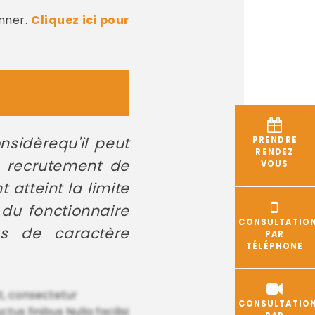
nner.
Cliquez ici pour
onsidèrequ'il peut
PRENDRE
RENDEZ
le recrutement de
VOUS
atteint la limite
 du fonctionnaire
CONSULTATIO
as de caractère
PAR
TÉLÉPHONE
t, consectetur
CONSULTATIO
us finibus Nulla facilisi