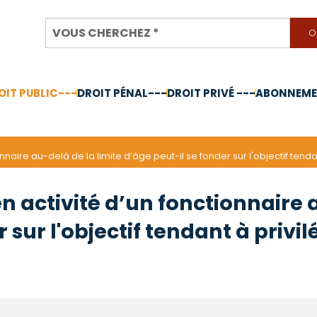
OIT PUBLIC---
DROIT PÉNAL---
DROIT PRIVÉ ---
ABONNEMEN
nnée 2024
nnaire au-delà de la limite d’âge peut-il se fonder sur l'objectif tend
n activité d’un fonctionnaire 
 sur l'objectif tendant à privi