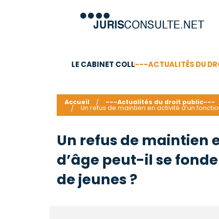
LE CABINET COLL
---ACTUALITÉS DU DR
C.V.
Compétences
Barême des honoraires - a
Accueil
---Actualités du droit public---
Un refus de maintien en activité d’un fonctio
Un refus de maintien e
d’âge peut-il se fonder
de jeunes ?