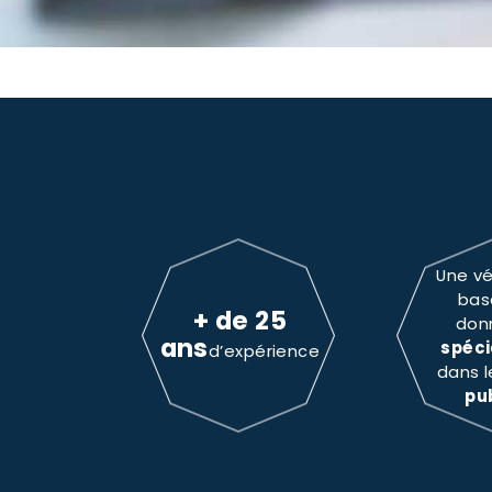
Une vé
bas
+ de 25
don
ans
spéci
d’expérience
dans 
pu