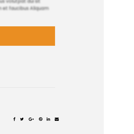
us volutpat dui sit
ien et faucibus Aliquam