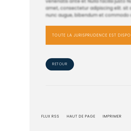
venenatis ante et Nulla facilisi justo N
amet, consectetur adipiscing elit. sit 
nunc augue, bibendum et commodo odio
TOUTE LA JURISPRUDENCE EST DISP
RETOUR
FLUX RSS
HAUT DE PAGE
IMPRIMER