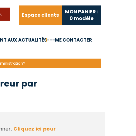
MON PANIER :
Espace clients
0
modèle
T AUX ACTUALITÉS
---ME CONTACTER
FAQ
Liens utiles
ministration?
rreur par
nner.
Cliquez ici pour