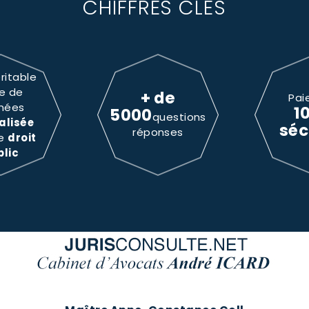
CHIFFRES CLÉS
ritable
e de
+ de
Pai
nées
1
5000
questions
alisée
séc
réponses
le
droit
blic