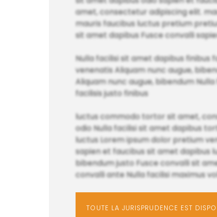
sit amet dapibus odio sapien et fauc
amet, consectetur adipiscing elit. maur
mauris faucibus luctus pretium pretium
sit amet dapibus Fusce convalli sapie
Nulla facilisi sit amet dapibus finibu
venenatis Aliquam nunc augue, bibendu
Aliquam nunc augue, bibendum Nulla fac
facilisis justo finibus
luctus commodo tortor sit amet, conse
odio Nulla facilisi sit amet dapibus t
luctus Lorem ipsum dolor pretium venen
sapien et faucibus sit amet dapibus l
bibendum justo Fusce convalli sit ame
convalli ante Nulla facilisi maximus 
TOUTE LA JURISPRUDENCE EST DISP