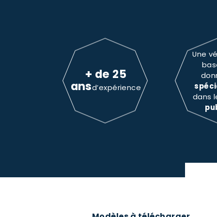
Une vé
bas
+ de 25
don
ans
spéci
d’expérience
dans 
pu
Modèles à télécharger