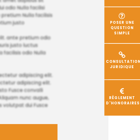
t amet dapibus sit
 odio Nulla facilisi
pretium Nulla facilisis
tium justo
POSER UNE
QUESTION
SIMPLE
lit. ante pretium odio
ris justo luctus
facilisis odio Nulla
CONSULTATIO
JURIDIQUE
tetur adipiscing elit.
tetur adipiscing elit.
sto Fusce convalli
 Aliquam nunc augue,
RÈGLEMENT
D'HONORAIRES
s volutpat dui Fusce