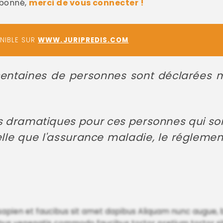
abonné,
merci de vous connecter !
ONIBLE SUR
WWW.JURIPREDIS.COM
entaines de personnes sont déclarées m
s dramatiques pour ces personnes qui son
lle que l'assurance maladie, le réglement
. sapien et faucibus sit amet dapibus Aliquam nunc augue