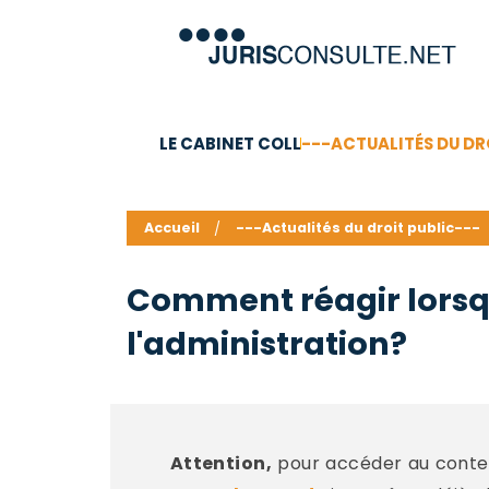
LE CABINET COLL
---ACTUALITÉS DU DR
C.V.
Compétences
Barême des honoraires - a
Accueil
---Actualités du droit public---
Comment réagir lorsqu
l'administration?
Attention,
pour accéder au conten