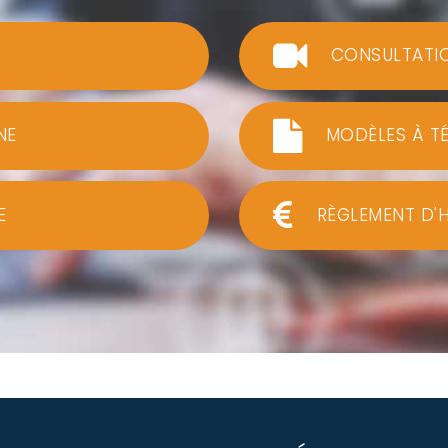
CONSULTATI
NE
MODÈLES À T
E
RÈGLEMENT D'