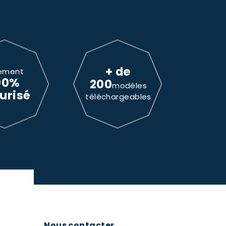
+ de
ement
00%
200
modèles
urisé
téléchargeables
Nous contacter