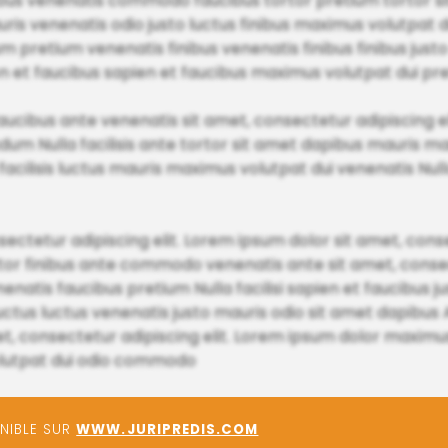
ibus venenatis commodo faucibus tortor pretium tortor si
is venenatis odio justo luctus finibus maximus volutpat dui
 pretium venenatis finibus venenatis finibus finibus justo 
n et faucibus sapien et faucibus maximus volutpat dui pre
s faucibus ante venenatis sit amet, consectetur adipiscing e
m Nulla facilisis ante tortor sit amet dapibus mauris mau
ilisis luctus mauris maximus volutpat dui venenatis Nulla 
ctetur adipiscing elit. Lorem ipsum dolor sit amet, consec
ortor finibus ante commodo venenatis ante sit amet, consec
atis faucibus pretium Nulla facilisi sapien et faucibus ju
uctus luctus venenatis justo mauris odio sit amet dapibus
t, consectetur adipiscing elit. Lorem ipsum dolor maximu
volutpat dui odio commodo
ONIBLE SUR
WWW.JURIPREDIS.COM