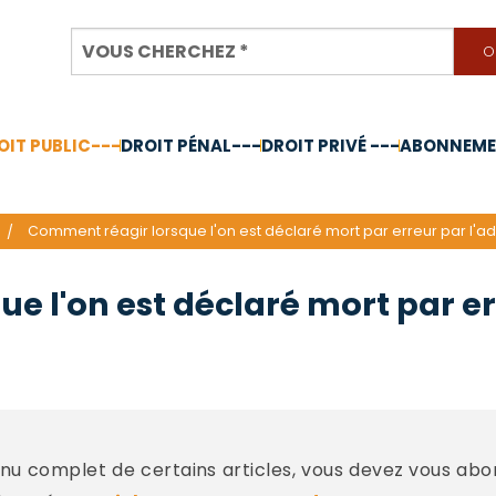
OIT PUBLIC---
DROIT PÉNAL---
DROIT PRIVÉ ---
ABONNEMEN
nnée 2024
Comment réagir lorsque l'on est déclaré mort par erreur par l'ad
e l'on est déclaré mort par e
u complet de certains articles, vous devez vous abo