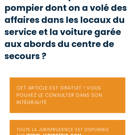
-
pompier dont on a volé des
a
c
affaires dans les locaux du
2
F
L
service et la voiture garée
u
aux abords du centre de
secours ?
CET ARTICLE EST GRATUIT ! VOUS
POUVEZ LE CONSULTER DANS SON
INTÉGRALITÉ
TOUTE LA JURISPRUDENCE EST DISPONIBLE