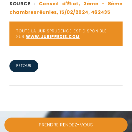
SOURCE :
Conseil d'État, 3ème - 8ème
chambres réunies, 15/02/2024, 462435
TOUTE LA JURISPRUDENCE EST DISPONIBLE
SUR
WWW.JURIPREDIS.COM
RETOUR
PRENDRE RENDEZ-VOUS