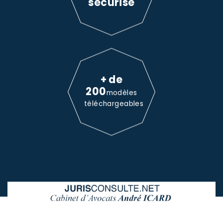
sécurisé
+ de
200
modèles
téléchargeables