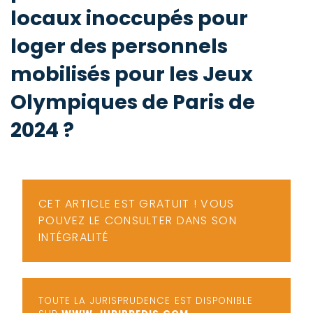
-
locaux inoccupés pour
a
c
loger des personnels
2
F
L
mobilisés pour les Jeux
u
Olympiques de Paris de
2024 ?
CET ARTICLE EST GRATUIT ! VOUS
POUVEZ LE CONSULTER DANS SON
INTÉGRALITÉ
TOUTE LA JURISPRUDENCE EST DISPONIBLE