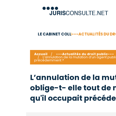
LE CABINET COLL
---ACTUALITÉS DU DR
C.V.
Compétences
Barême des honoraires - a
Accueil
---Actualités du droit public---
L’annulation de la mutation d’un agent publi
précédemment ?
L’annulation de la mu
oblige-t- elle tout de
qu'il occupait précé