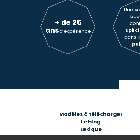
Une vé
bas
+ de 25
don
ans
spéci
d’expérience
dans 
pu
Modèles à télécharger
Le blog
Lexique
Gestion des cookies