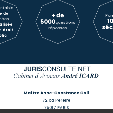
ritable
e de
+ de
Pai
nées
1
5000
questions
alisée
séc
réponses
le
droit
blic
Maître Anne-Constance Coll
72 bd Pereire
75017 PARIS