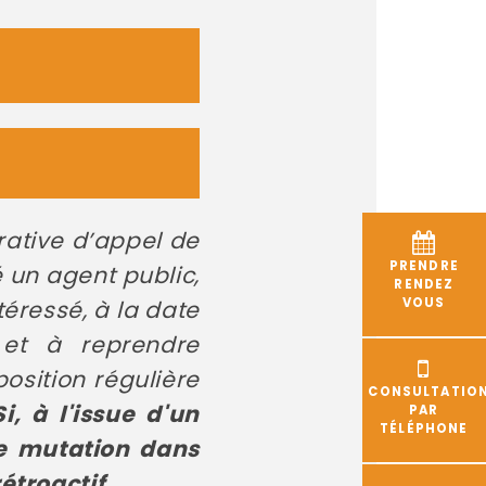
rative d’appel de
PRENDRE
 un agent public,
RENDEZ
téressé, à la date
VOUS
 et à reprendre
osition régulière
CONSULTATIO
Si, à l'issue d'un
PAR
TÉLÉPHONE
de mutation dans
rétroactif.