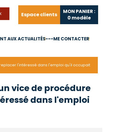
MON PANIER :
Espace clients
0
modèle
T AUX ACTUALITÉS
---ME CONTACTER
FAQ
Liens utiles
eplacer l'intéressé dans l'emploi qu'il occupait
 un vice de procédure
ntéressé dans l'emploi