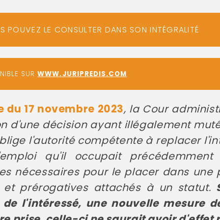
US POUVEZ LE CONSULTER DANS SON INTÉGRALITÉ
ONIBLE SUR
WWW.JURIPREDIS.COM
te du 17 novembre 2023
, la Cour administ
ion d'une décision ayant illégalement muté
blige l'autorité compétente à replacer l'in
'emploi qu'il occupait précédemment
es nécessaires pour le placer dans une p
 et prérogatives attachés à un statut.
 de l'intéressé, une nouvelle mesure 
re prise, celle-ci ne saurait avoir d'effet 