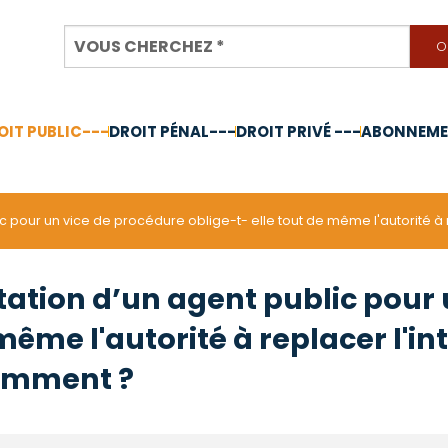
OIT PUBLIC---
DROIT PÉNAL---
DROIT PRIVÉ ---
ABONNEMEN
nnée 2024
c pour un vice de procédure oblige-t- elle tout de même l'autorité à r
tation d’un agent public pour
 même l'autorité à replacer l'i
demment ?