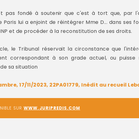
t pas fondé à soutenir que c'est à tort que, par l'
e Paris lui a enjoint de réintégrer Mme D... dans ses f
'INP et de procéder à la reconstitution de ses droits.
e, le Tribunal réservait la circonstance que l'inté
ent correspondant à son grade actuel, ou puisse 
 de sa situation
mbre, 17/11/2023, 22PA01779, Inédit au recueil Leb
ONIBLE SUR
WWW.JURIPREDIS.COM