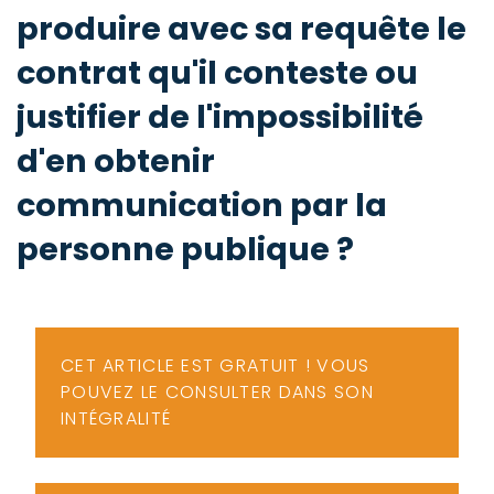
-
produire avec sa requête le
a
c
contrat qu'il conteste ou
2
F
L
justifier de l'impossibilité
u
d'en obtenir
communication par la
personne publique ?
CET ARTICLE EST GRATUIT ! VOUS
POUVEZ LE CONSULTER DANS SON
INTÉGRALITÉ