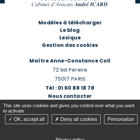
Modèles à télécharger
Le blog
Lexique
Gestion des cookies
Maître Anne-Constance Coll
72 bd Pereire
75017 PARIS
Tél : 01 60 88 18 78
Nous contacter
Prendre rendez-vous
This site uses cookies and gives you control over what you want
Espace client du cabinet
to activate
OK, accept all
Deny all cookies
Personalize
©2016-26 Jurisconsulte - Tous droits réservés -
Conception Absolute Communication & Création
Privacy policy