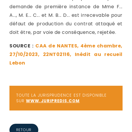
demande de première instance de Mme F...
A..., M. E... C... et M. B... D... est irrecevable pour
défaut de production du contrat attaqué et
doit être, par voie de conséquence, rejetée.
SOURCE :
CAA de NANTES, 4ème chambre,
27/10/2023, 22NT02116, Inédit au recueil
Lebon
TOUTE LA JURISPRUDENCE EST DISPONIBLE
SUR
WWW.JURIPREDIS.COM
RETOUR