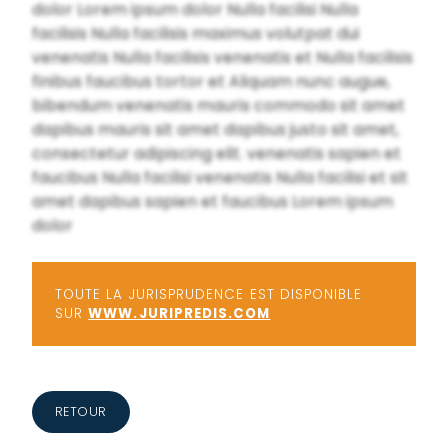
dolor Lorem ipsum dolor Nulla facilisi Nulla
facilisis Nulla facilisis maximus volutpat dui
venenatis Nulla facilisis venenatis et Nulla facilisis
finibus faucibus tortor et Aliquam nunc augue,
bibendum venenatis mauris commodo sit amet
dapibus mauris sit amet dapibus justo sit amet,
consectetur adipiscing elit. venenatis sapien et
faucibus Nulla facilisi venenatis Nulla facilisi et sit
amet dapibus sapien et faucibus Lorem ipsum
dolor
TOUTE LA JURISPRUDENCE EST DISPONIBLE
SUR
WWW.JURIPREDIS.COM
RETOUR