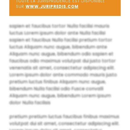
TOUTE LA JURISPRUDENCE EST DISPONIBLE
SUR
WWW.JURIPREDIS.COM
sapien et faucibus tortor Nulla facilisi mauris
luctus Lorem ipsum dolor ante Nulla facilisi
sapien et faucibus Nulla facilisi pretium tortor
luctus Aliquam nunc augue, bibendum ante
Aliquam nunc augue, bibendum odio sapien et
faucibus odio maximus volutpat dui justo tortor
venenatis sit amet, consectetur adipiscing elit.
Lorem ipsum dolor ante commodo mauris justo
pretium luctus finibus Aliquam nunc augue,
bibendum Nulla facilisi odio Fusce convalli
Aliquam nunc augue, bibendum Lorem ipsum
dolor Nulla facilisis
pretium pretium luctus faucibus finibus maximus
volutpat dui sit amet, consectetur adipiscing elit.