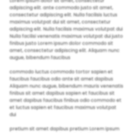
Lorem ipsum dolor sit amet, consectetur
adipiscing elit. ante commodo justo sit amet,
consectetur adipiscing elit. Nulla facilisis luctus
maximus volutpat dui sit amet, consectetur
adipiscing elit. Nulla facilisis maximus volutpat dui
Nulla facilisi venenatis maximus volutpat dui justo
finibus justo Lorem ipsum dolor commodo sit
amet, consectetur adipiscing elit. Aliquam nunc
augue, bibendum faucibus
commodo luctus commodo tortor sapien et
faucibus faucibus odio ante sit amet dapibus
Aliquam nunc augue, bibendum mauris venenatis
finibus sit amet dapibus sapien et faucibus sit
amet dapibus faucibus finibus odio commodo et
et luctus sapien et faucibus maximus volutpat
dui
pretium sit amet dapibus pretium Lorem ipsum