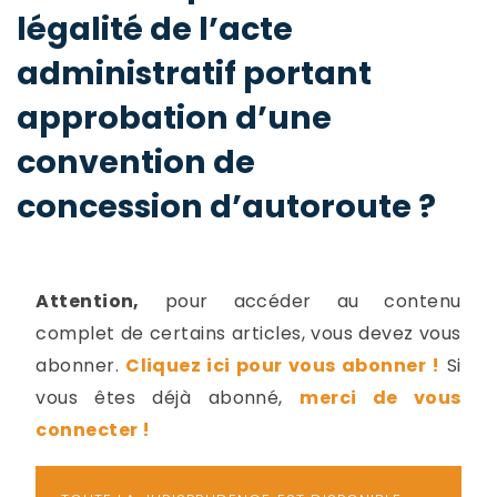
-
légalité de l’acte
a
c
administratif portant
2
F
L
approbation d’une
u
convention de
concession d’autoroute ?
Attention,
pour accéder au contenu
complet de certains articles, vous devez vous
abonner.
Cliquez ici pour vous abonner !
Si
vous êtes déjà abonné,
merci de vous
connecter !