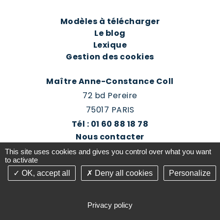
Modèles à télécharger
Le blog
Lexique
Gestion des cookies
Maître Anne-Constance Coll
72 bd Pereire
75017 PARIS
Tél : 01 60 88 18 78
Nous contacter
Prendre rendez-vous
This site uses cookies and gives you control over what you want
Espace client du cabinet
to activate
OK, accept all
Deny all cookies
Personalize
©2016-26 Jurisconsulte - Tous droits réservés -
Conception Absolute Communication & Création
Privacy policy
Answeb -
Gestion cookies