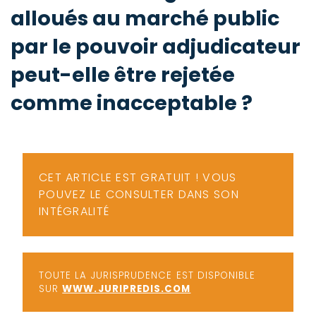
-
alloués au marché public
a
c
par le pouvoir adjudicateur
2
F
L
peut-elle être rejetée
u
comme inacceptable ?
CET ARTICLE EST GRATUIT ! VOUS
POUVEZ LE CONSULTER DANS SON
INTÉGRALITÉ
TOUTE LA JURISPRUDENCE EST DISPONIBLE
SUR
WWW.JURIPREDIS.COM