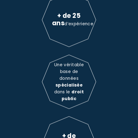
+ de 25
ans
d’expérience
Une véritable
base de
données
spécialisée
dans le
droit
public
+ de